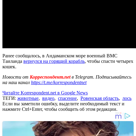
Ранее сообщалось, в Андаманском море военный ВМС
Таиланда
вернулся на горящий корабль
, чтобы спасти четырех
кошек.
Новости от
Корреспондент.net
в Telegram. Подписывайтесь
на наш канал
https://t.me/korrespondentnet
Читайте Korrespondent.net в Google News
ТЕГИ:
животные
,
видео
,
спасение
,
Ровенская область
,
лось
Если вы заметили ошибку, выделите необходимый текст и
нажмите Ctrl+Enter, чтобы сообщить об этом редакции.