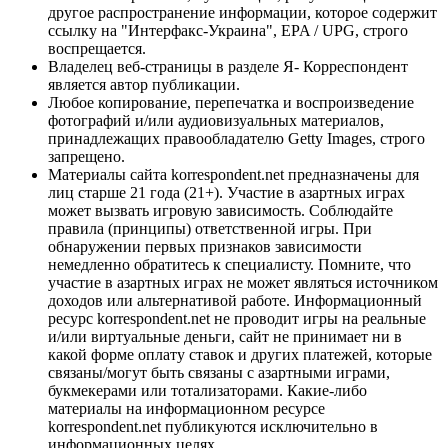
другое распространение информации, которое содержит
ссылку на "Интерфакс-Украина", EPA / UPG, строго
воспрещается.
Владелец веб-страницы в разделе Я- Корреспондент
является автор публикации.
Любое копирование, перепечатка и воспроизведение
фотографий и/или аудиовизуальных материалов,
принадлежащих правообладателю Getty Images, строго
запрещено.
Материалы сайта korrespondent.net предназначены для
лиц старше 21 года (21+). Участие в азартных играх
может вызвать игровую зависимость. Соблюдайте
правила (принципы) ответственной игры. При
обнаружении первых признаков зависимости
немедленно обратитесь к специалисту. Помните, что
участие в азартных играх не может являться источником
доходов или альтернативой работе. Информационный
ресурс korrespondent.net не проводит игры на реальные
и/или виртуальные деньги, сайт не принимает ни в
какой форме оплату ставок и других платежей, которые
связаны/могут быть связаны с азартными играми,
букмекерами или тотализаторами. Какие-либо
материалы на информационном ресурсе
korrespondent.net публикуются исключительно в
информационных целях.