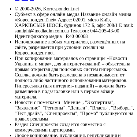
© 2000-2026, Korrespondent.net
Субъект в сфере онлайн-медиа Название онлайн-медиа -
«КореспонденТ.net» Адрес: 02091, місто Київ,
ХАРКІВСЬКЕ ШОСЕ, будинок 172-Б, офіс 208/1 E-mail:
sunlight@mediadim.com.ua
Телефон: 044-205-43-00
Идентификатор медиа - R40-06068
Использование любых материалов, размещённых на
сайте, разрешается при условии ссылки на
Корреспондент.net.
При копировании материалов со страницы «Новости
Украины и мира», для интернет-изданий – обязательна
прямая открытая для поисковых систем гиперссылка.
Ссылка должна быть размещена в независимости от
полного либо частичного использования материалов.
Гиперссылка (для интернет- изданий) – должна быть
размещена в подзаголовке или в первом абзаце
материала.
Новости с пометками "Мнение", "Экспертиза",
"Заявление", "Регионы", "Деньги", "Власть", "Выборы",
"Тест-драйв", "Спецпроекты", "Промо" публикуются на
правах рекламы.
Раздел Спецпроекты создается совместно с
коммерческими партнерами.
Любое копирование, публикация, републикация и