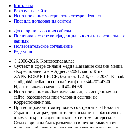
Контакты
Реклама на сайте
Использование материалов korrespondent.net
Правила пользования сайтом
Договор пользования сайтом
Политика в сфере конфиденциальности и персональных
данных
Пользовательское соглашение
Редакция
© 2000-2026, Korrespondent.net
Субъект в сфере онлайн-медиа Название онлайн-медиа -
«КореспонденТ.net» Адрес: 02091, місто Київ,
ХАРКІВСЬКЕ ШОСЕ, будинок 172-Б, офіс 208/1 E-mail:
sunlight@mediadim.com.ua
Телефон: 044-205-43-00
Идентификатор медиа - R40-06068
Использование любых материалов, размещённых на
сайте, разрешается при условии ссылки на
Корреспондент.net.
При копировании материалов со страницы «Новости
Украины и мира», для интернет-изданий – обязательна
прямая открытая для поисковых систем гиперссылка.
Ссылка должна быть размещена в независимости от
полного либо частичного использования материалов.