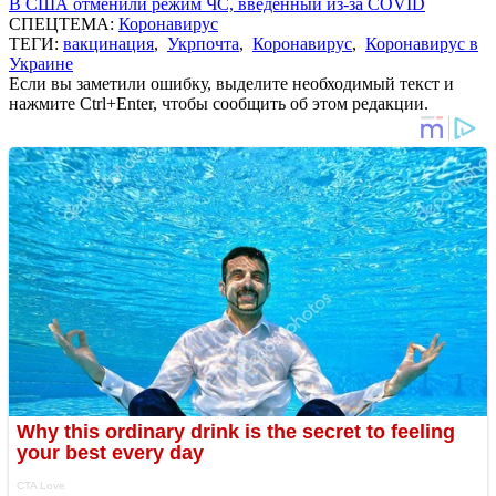
В США отменили режим ЧС, введенный из-за COVID
СПЕЦТЕМА:
Коронавирус
ТЕГИ:
вакцинация
,
Укрпочта
,
Коронавирус
,
Коронавирус в
Украине
Если вы заметили ошибку, выделите необходимый текст и
нажмите Ctrl+Enter, чтобы сообщить об этом редакции.