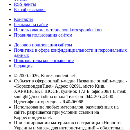
RSS-ленты
E-mail рассылка
Контакты
Реклама на сайте
Использование материалов korrespondent.net
Правила пользования сайтом
Договор пользования сайтом
Политика в сфере конфиденциальности и персональных
данных
Пользовательское соглашение
Редакция
© 2000-2026, Korrespondent.net
Субъект в сфере онлайн-медиа Название онлайн-медиа -
«КореспонденТ.net» Адрес: 02091, місто Київ,
ХАРКІВСЬКЕ ШОСЕ, будинок 172-Б, офіс 208/1 E-mail:
sunlight@mediadim.com.ua
Телефон: 044-205-43-00
Идентификатор медиа - R40-06068
Использование любых материалов, размещённых на
сайте, разрешается при условии ссылки на
Корреспондент.net.
При копировании материалов со страницы «Новости
Украины и мира», для интернет-изданий – обязательна