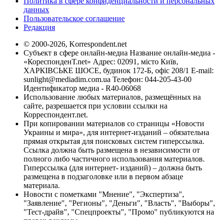
Политика в сфере конфиденциальности и персональных
данных
Пользовательское соглашение
Редакция
© 2000-2026, Korrespondent.net
Субъект в сфере онлайн-медиа Название онлайн-медиа -
«КореспонденТ.net» Адрес: 02091, місто Київ,
ХАРКІВСЬКЕ ШОСЕ, будинок 172-Б, офіс 208/1 E-mail:
sunlight@mediadim.com.ua
Телефон: 044-205-43-00
Идентификатор медиа - R40-06068
Использование любых материалов, размещённых на
сайте, разрешается при условии ссылки на
Корреспондент.net.
При копировании материалов со страницы «Новости
Украины и мира», для интернет-изданий – обязательна
прямая открытая для поисковых систем гиперссылка.
Ссылка должна быть размещена в независимости от
полного либо частичного использования материалов.
Гиперссылка (для интернет- изданий) – должна быть
размещена в подзаголовке или в первом абзаце
материала.
Новости с пометками "Мнение", "Экспертиза",
"Заявление", "Регионы", "Деньги", "Власть", "Выборы",
"Тест-драйв", "Спецпроекты", "Промо" публикуются на