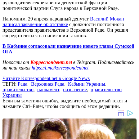
руководителя секретариата депутатской фракции
политической партии Слуга народа в Верховной Раде.
Напомним, 29 апреля народный депутат
Василий Мокан
написал заявление об отставке
с должности постоянного
представителя правительства в Верховной Раде. Он решил
сосредоточиться на написании законов.
В Кабмине согласовали назначение нового главы Сумской
ОГА
Новости от
Корреспондент.net
в Telegram. Подписывайтесь
на наш канал
https://t.me/korrespondentnet
Читайте Korrespondent.net в Google News
ТЕГИ:
Рада
,
Верховная Рада
,
Кабмин Украины
,
правительство
,
парламент
,
назначение
,
правительство
Украины
Если вы заметили ошибку, выделите необходимый текст и
нажмите Ctrl+Enter, чтобы сообщить об этом редакции.