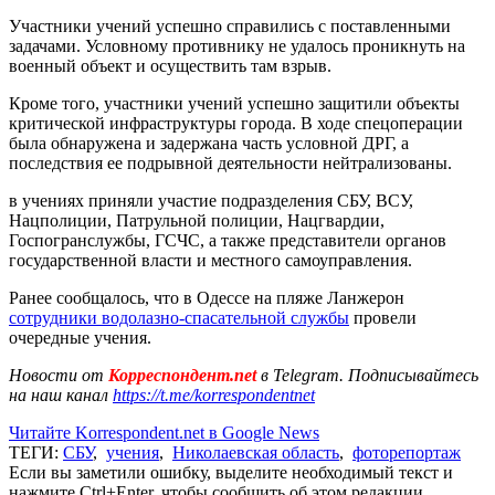
Участники учений успешно справились с поставленными
задачами. Условному противнику не удалось проникнуть на
военный объект и осуществить там взрыв.
Кроме того, участники учений успешно защитили объекты
критической инфраструктуры города. В ходе спецоперации
была обнаружена и задержана часть условной ДРГ, а
последствия ее подрывной деятельности нейтрализованы.
в учениях приняли участие подразделения СБУ, ВСУ,
Нацполиции, Патрульной полиции, Нацгвардии,
Госпогранслужбы, ГСЧС, а также представители органов
государственной власти и местного самоуправления.
Ранее сообщалось, что в Одессе на пляже Ланжерон
сотрудники водолазно-спасательной службы
провели
очередные учения.
Новости от
Корреспондент.net
в Telegram. Подписывайтесь
на наш канал
https://t.me/korrespondentnet
Читайте Korrespondent.net в Google News
ТЕГИ:
СБУ
,
учения
,
Николаевская область
,
фоторепортаж
Если вы заметили ошибку, выделите необходимый текст и
нажмите Ctrl+Enter, чтобы сообщить об этом редакции.