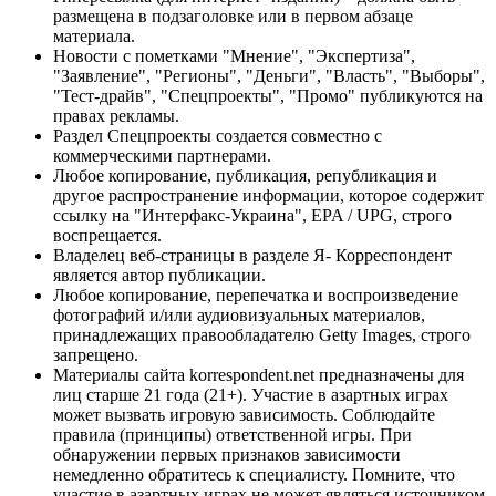
размещена в подзаголовке или в первом абзаце
материала.
Новости с пометками "Мнение", "Экспертиза",
"Заявление", "Регионы", "Деньги", "Власть", "Выборы",
"Тест-драйв", "Спецпроекты", "Промо" публикуются на
правах рекламы.
Раздел Спецпроекты создается совместно с
коммерческими партнерами.
Любое копирование, публикация, републикация и
другое распространение информации, которое содержит
ссылку на "Интерфакс-Украина", EPA / UPG, строго
воспрещается.
Владелец веб-страницы в разделе Я- Корреспондент
является автор публикации.
Любое копирование, перепечатка и воспроизведение
фотографий и/или аудиовизуальных материалов,
принадлежащих правообладателю Getty Images, строго
запрещено.
Материалы сайта korrespondent.net предназначены для
лиц старше 21 года (21+). Участие в азартных играх
может вызвать игровую зависимость. Соблюдайте
правила (принципы) ответственной игры. При
обнаружении первых признаков зависимости
немедленно обратитесь к специалисту. Помните, что
участие в азартных играх не может являться источником