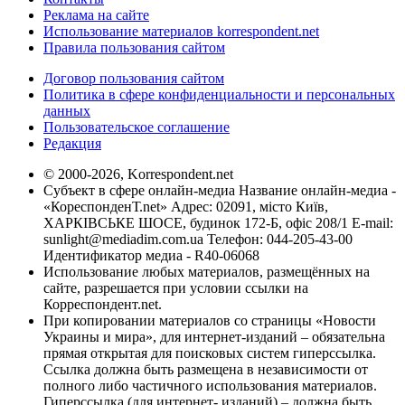
Реклама на сайте
Использование материалов korrespondent.net
Правила пользования сайтом
Договор пользования сайтом
Политика в сфере конфиденциальности и персональных
данных
Пользовательское соглашение
Редакция
© 2000-2026, Korrespondent.net
Субъект в сфере онлайн-медиа Название онлайн-медиа -
«КореспонденТ.net» Адрес: 02091, місто Київ,
ХАРКІВСЬКЕ ШОСЕ, будинок 172-Б, офіс 208/1 E-mail:
sunlight@mediadim.com.ua
Телефон: 044-205-43-00
Идентификатор медиа - R40-06068
Использование любых материалов, размещённых на
сайте, разрешается при условии ссылки на
Корреспондент.net.
При копировании материалов со страницы «Новости
Украины и мира», для интернет-изданий – обязательна
прямая открытая для поисковых систем гиперссылка.
Ссылка должна быть размещена в независимости от
полного либо частичного использования материалов.
Гиперссылка (для интернет- изданий) – должна быть