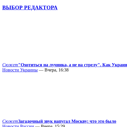
ВЫБОР РЕДАКТОРА
Сюжет
"Охотиться на лучника, а не на стрелу". Как Украи
Новости Украины
— Вчера, 16:38
Сюжет
Загадочный звук напугал Москву: что это было
Новости России
— Вчера, 15:29