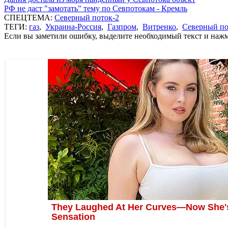
РФ не даст "замотать" тему по Севпотокам - Кремль
СПЕЦТЕМА:
Северный поток-2
ТЕГИ:
газ
,
Украина-Россия
,
Газпром
,
Витренко
,
Северный по
Если вы заметили ошибку, выделите необходимый текст и нажми