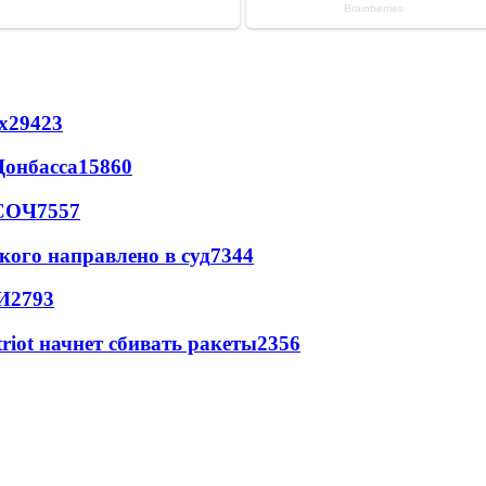
х
29423
Донбасса
15860
 СОЧ
7557
кого направлено в суд
7344
И
2793
triot начнет сбивать ракеты
2356