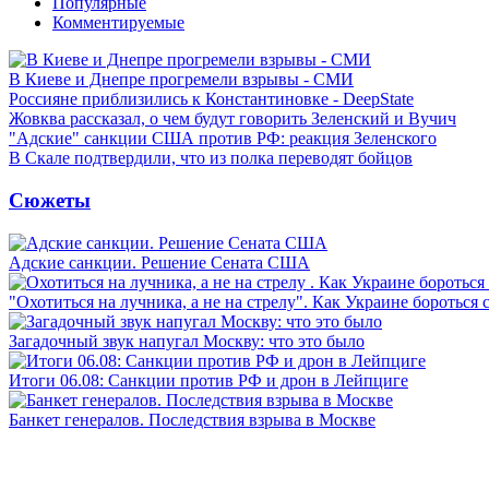
Популярные
Комментируемые
В Киеве и Днепре прогремели взрывы - СМИ
Россияне приблизились к Константиновке - DeepState
Жовква рассказал, о чем будут говорить Зеленский и Вучич
"Адские" санкции США против РФ: реакция Зеленского
В Скале подтвердили, что из полка переводят бойцов
Сюжеты
Адские санкции. Решение Сената США
"Охотиться на лучника, а не на стрелу". Как Украине бороться 
Загадочный звук напугал Москву: что это было
Итоги 06.08: Санкции против РФ и дрон в Лейпциге
Банкет генералов. Последствия взрыва в Москве