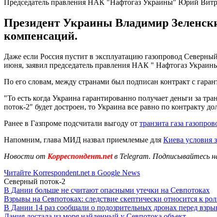
Председатель правления НАК "Нафтогаз Украины" Юрий Витр
Президент Украины Владимир Зеленски
компенсаций.
Даже если Россия пустит в эксплуатацию газопровод Северный по
июня, заявил председатель правления НАК " Нафтогаз Украи
По его словам, между странами был подписан контракт с гаран
"То есть когда Украина гарантированно получает деньги за тран
поток-2" будет достроен, то Украина все равно по контракту д
Ранее в Газпроме подсчитали выгоду от
транзита газа газопро
Напомним, глава МИД назвал приемлемые для
Киева условия 
Новости от
Корреспондент.net
в Telegram. Подписывайтесь н
Читайте Korrespondent.net в Google News
Северный поток-2
В Дании больше не считают опасными утечки на Севпотоках
Взрывы на Севпотоках: следствие скептически относится к ро
В Дании 14 раз сообщали о подозрительных дронах перед взр
Дания достала из моря найденный у Севпотока объект