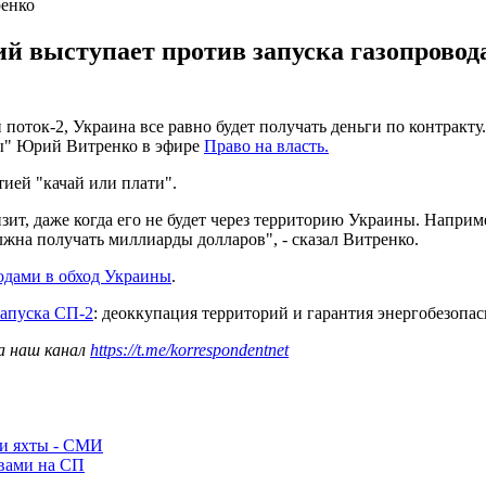
енко
й выступает против запуска газопровод
ток-2, Украина все равно будет получать деньги по контракту. В
ны" Юрий Витренко в эфире
Право на власть.
тией "качай или плати".
зит, даже когда его не будет через территорию Украины. Наприме
олжна получать миллиарды долларов", - сказал Витренко.
водами в обход Украины
.
запуска СП-2
: деоккупация территорий и гарантия энергобезопас
а наш канал
https://t.me/korrespondentnet
ли яхты - СМИ
ывами на СП