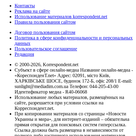
Контакты
Реклама на сайте
Использование материалов korrespondent.net
Правила пользования сайтом
Договор пользования сайтом
Политика в сфере конфиденциальности и персональных
данных
Пользовательское соглашение
Редакция
© 2000-2026, Korrespondent.net
Субъект в сфере онлайн-медиа Название онлайн-медиа -
«КореспонденТ.net» Адрес: 02091, місто Київ,
ХАРКІВСЬКЕ ШОСЕ, будинок 172-Б, офіс 208/1 E-mail:
sunlight@mediadim.com.ua
Телефон: 044-205-43-00
Идентификатор медиа - R40-06068
Использование любых материалов, размещённых на
сайте, разрешается при условии ссылки на
Корреспондент.net.
При копировании материалов со страницы «Новости
Украины и мира», для интернет-изданий – обязательна
прямая открытая для поисковых систем гиперссылка.
Ссылка должна быть размещена в независимости от
полного либо частичного использования материалов.