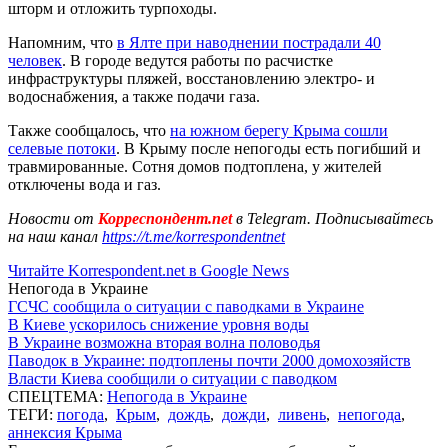
шторм и отложить турпоходы.
Напомним, что
в Ялте при наводнении пострадали 40
человек
. В городе ведутся работы по расчистке
инфраструктуры пляжей, восстановлению электро- и
водоснабжения, а также подачи газа.
Также сообщалось, что
на южном берегу Крыма сошли
селевые потоки
. В Крыму после непогоды есть погибший и
травмированные. Сотня домов подтоплена, у жителей
отключены вода и газ.
Новости от
Корреспондент.net
в Telegram. Подписывайтесь
на наш канал
https://t.me/korrespondentnet
Читайте Korrespondent.net в Google News
Непогода в Украине
ГСЧС сообщила о ситуации с паводками в Украине
В Киеве ускорилось снижение уровня воды
В Украине возможна вторая волна половодья
Паводок в Украине: подтоплены почти 2000 домохозяйств
Власти Киева сообщили о ситуации с паводком
СПЕЦТЕМА:
Непогода в Украине
ТЕГИ:
погода
,
Крым
,
дождь
,
дожди
,
ливень
,
непогода
,
аннексия Крыма