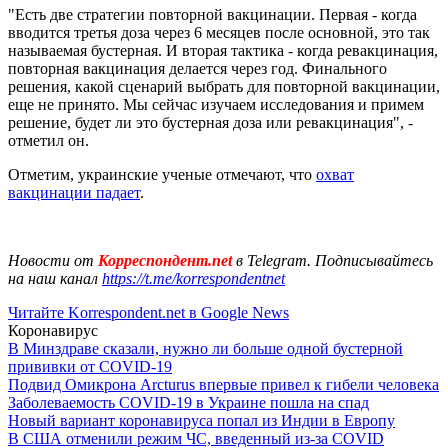
"Есть две стратегии повторной вакцинации. Первая - когда
вводится третья доза через 6 месяцев после основной, это так
называемая бустерная. И вторая тактика - когда ревакцинация,
повторная вакцинация делается через год. Финального
решения, какой сценарий выбрать для повторной вакцинации,
еще не принято. Мы сейчас изучаем исследования и примем
решение, будет ли это бустерная доза или ревакцинация", -
отметил он.
Отметим, украинские ученые отмечают, что
охват
вакцинации падает
.
Новости от
Корреспондент.net
в Telegram. Подписывайтесь
на наш канал
https://t.me/korrespondentnet
Читайте Korrespondent.net в Google News
Коронавирус
В Минздраве сказали, нужно ли больше одной бустерной
прививки от COVID-19
Подвид Омикрона Arcturus впервые привел к гибели человека
Заболеваемость COVID-19 в Украине пошла на спад
Новый вариант коронавируса попал из Индии в Европу
В США отменили режим ЧС, введенный из-за COVID