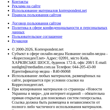
Контакты
Реклама на сайте
Использование материалов korrespondent.net
Правила пользования сайтом
Договор пользования сайтом
Политика в сфере конфиденциальности и персональных
данных
Пользовательское соглашение
Редакция
© 2000-2026, Korrespondent.net
Субъект в сфере онлайн-медиа Название онлайн-медиа -
«КореспонденТ.net» Адрес: 02091, місто Київ,
ХАРКІВСЬКЕ ШОСЕ, будинок 172-Б, офіс 208/1 E-mail:
sunlight@mediadim.com.ua
Телефон: 044-205-43-00
Идентификатор медиа - R40-06068
Использование любых материалов, размещённых на
сайте, разрешается при условии ссылки на
Корреспондент.net.
При копировании материалов со страницы «Новости
Украины и мира», для интернет-изданий – обязательна
прямая открытая для поисковых систем гиперссылка.
Ссылка должна быть размещена в независимости от
полного либо частичного использования материалов.