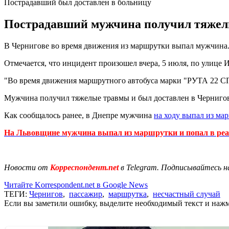
Пострадавший был доставлен в больницу
Пострадавший мужчина получил тяжелы
В Чернигове во время движения из маршрутки выпал мужчина
Отмечается, что инцидент произошел вчера, 5 июля, по улице 
"Во время движения маршрутного автобуса марки "РУТА 22 СПГ
Мужчина получил тяжелые травмы и был доставлен в Черниго
Как сообщалось ранее, в Днепре мужчина
на ходу выпал из ма
На Львовщине мужчина выпал из маршрутки и попал в ре
Новости от
Корреспондент.net
в Telegram. Подписывайтесь н
Читайте Korrespondent.net в Google News
ТЕГИ:
Чернигов
,
пассажир
,
маршрутка
,
несчастный случай
Если вы заметили ошибку, выделите необходимый текст и нажми