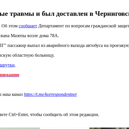
е травмы и был доставлен в Черниговс
. Об этом
сообщает
Департамент по вопросам гражданской защи
Ивана Мазепы возле дома 78А.
" пассажир выпал из аварийного выхода автобуса на проезжую ч
вскую областную больницу.
ршрутки
.
анимацию
а наш канал
https://t.me/korrespondentnet
те Ctrl+Enter, чтобы сообщить об этом редакции.