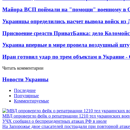
Майора ВСП поймали на "помощи" военному в
Украинцы определились насчет вывода войск из 
Присвоение средств ПриватБанка: дело Коломойс
Украина впервые в мире провела воздушный шту
Иран готовил удар по трем объектам в Украине 
Читать комментарии
Новости Украины
Последние
Популярные
Комментируемые
МВД опровергло фейк о репатриации 1210 тел украинских во
УЧХ сообщил о беспрецедентных атаках РФ в июле
На Запорожье двое спасателей пострадали при повторной атак