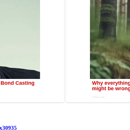
х
30935