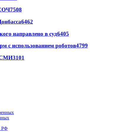
 СОЧ
7508
Донбасса
6462
кого направлено в суд
6405
рм с использованием роботов
4799
- СМИ
3101
енных
е РФ