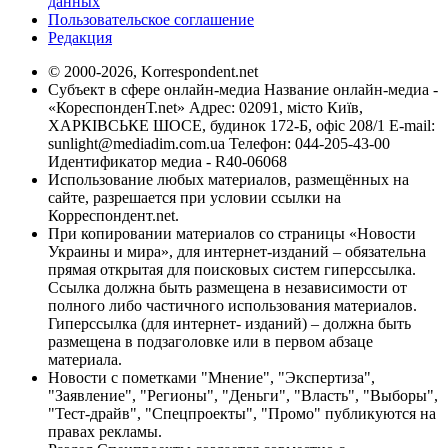
данных
Пользовательское соглашение
Редакция
© 2000-2026, Korrespondent.net
Субъект в сфере онлайн-медиа Название онлайн-медиа -
«КореспонденТ.net» Адрес: 02091, місто Київ,
ХАРКІВСЬКЕ ШОСЕ, будинок 172-Б, офіс 208/1 E-mail:
sunlight@mediadim.com.ua
Телефон: 044-205-43-00
Идентификатор медиа - R40-06068
Использование любых материалов, размещённых на
сайте, разрешается при условии ссылки на
Корреспондент.net.
При копировании материалов со страницы «Новости
Украины и мира», для интернет-изданий – обязательна
прямая открытая для поисковых систем гиперссылка.
Ссылка должна быть размещена в независимости от
полного либо частичного использования материалов.
Гиперссылка (для интернет- изданий) – должна быть
размещена в подзаголовке или в первом абзаце
материала.
Новости с пометками "Мнение", "Экспертиза",
"Заявление", "Регионы", "Деньги", "Власть", "Выборы",
"Тест-драйв", "Спецпроекты", "Промо" публикуются на
правах рекламы.