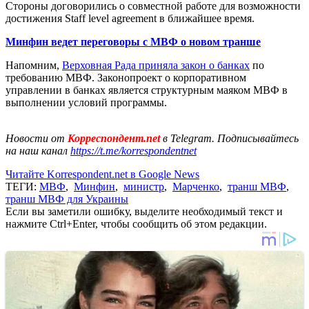
Стороны договорились о совместной работе для возможности
достижения Staff level agreement в ближайшее время.
Минфин ведет переговоры с МВФ о новом транше
Напомним,
Верховная Рада приняла закон о банках
по
требованию МВФ. Законопроект о корпоративном
управлении в банках является структурным маяком МВФ в
выполнении условий программы.
Новости от
Корреспондент.net
в Telegram. Подписывайтесь
на наш канал
https://t.me/korrespondentnet
Читайте Korrespondent.net в Google News
ТЕГИ:
МВФ
,
Минфин
,
министр
,
Марченко
,
транш МВФ
,
транш МВФ для Украины
Если вы заметили ошибку, выделите необходимый текст и
нажмите Ctrl+Enter, чтобы сообщить об этом редакции.