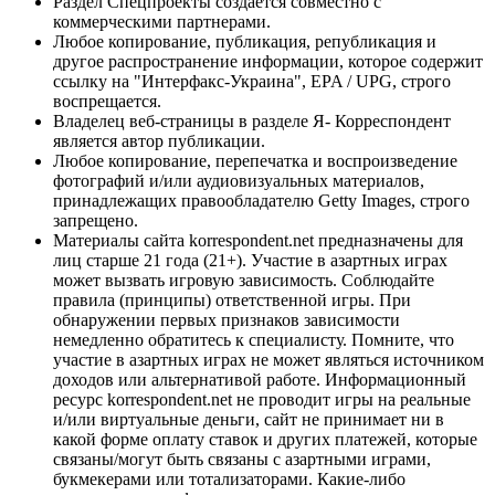
Раздел Спецпроекты создается совместно с
коммерческими партнерами.
Любое копирование, публикация, републикация и
другое распространение информации, которое содержит
ссылку на "Интерфакс-Украина", EPA / UPG, строго
воспрещается.
Владелец веб-страницы в разделе Я- Корреспондент
является автор публикации.
Любое копирование, перепечатка и воспроизведение
фотографий и/или аудиовизуальных материалов,
принадлежащих правообладателю Getty Images, строго
запрещено.
Материалы сайта korrespondent.net предназначены для
лиц старше 21 года (21+). Участие в азартных играх
может вызвать игровую зависимость. Соблюдайте
правила (принципы) ответственной игры. При
обнаружении первых признаков зависимости
немедленно обратитесь к специалисту. Помните, что
участие в азартных играх не может являться источником
доходов или альтернативой работе. Информационный
ресурс korrespondent.net не проводит игры на реальные
и/или виртуальные деньги, сайт не принимает ни в
какой форме оплату ставок и других платежей, которые
связаны/могут быть связаны с азартными играми,
букмекерами или тотализаторами. Какие-либо