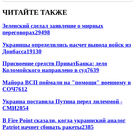
ЧИТАЙТЕ ТАКЖЕ
Зеленский сделал заявление о мирных
переговорах
29498
Украинцы определились насчет вывода войск из
Донбасса
19130
Присвоение средств ПриватБанка: дело
Коломойского направлено в суд
7639
Майора ВСП поймали на "помощи" военному в
СОЧ
7612
Украина поставила Путина перед дилеммой -
СМИ
2854
В Fire Point сказали, когда украинский аналог
Patriot начнет сбивать ракеты
2385