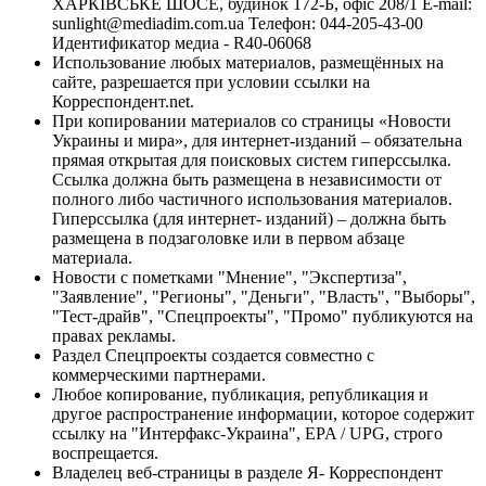
ХАРКІВСЬКЕ ШОСЕ, будинок 172-Б, офіс 208/1 E-mail:
sunlight@mediadim.com.ua
Телефон: 044-205-43-00
Идентификатор медиа - R40-06068
Использование любых материалов, размещённых на
сайте, разрешается при условии ссылки на
Корреспондент.net.
При копировании материалов со страницы «Новости
Украины и мира», для интернет-изданий – обязательна
прямая открытая для поисковых систем гиперссылка.
Ссылка должна быть размещена в независимости от
полного либо частичного использования материалов.
Гиперссылка (для интернет- изданий) – должна быть
размещена в подзаголовке или в первом абзаце
материала.
Новости с пометками "Мнение", "Экспертиза",
"Заявление", "Регионы", "Деньги", "Власть", "Выборы",
"Тест-драйв", "Спецпроекты", "Промо" публикуются на
правах рекламы.
Раздел Спецпроекты создается совместно с
коммерческими партнерами.
Любое копирование, публикация, републикация и
другое распространение информации, которое содержит
ссылку на "Интерфакс-Украина", EPA / UPG, строго
воспрещается.
Владелец веб-страницы в разделе Я- Корреспондент