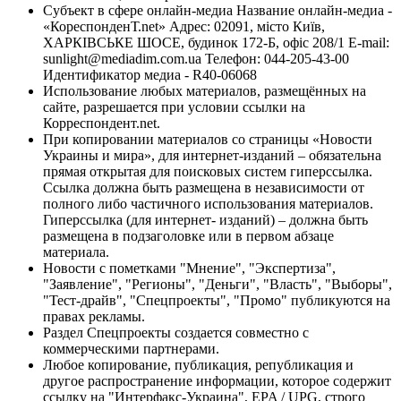
Субъект в сфере онлайн-медиа Название онлайн-медиа -
«КореспонденТ.net» Адрес: 02091, місто Київ,
ХАРКІВСЬКЕ ШОСЕ, будинок 172-Б, офіс 208/1 E-mail:
sunlight@mediadim.com.ua
Телефон: 044-205-43-00
Идентификатор медиа - R40-06068
Использование любых материалов, размещённых на
сайте, разрешается при условии ссылки на
Корреспондент.net.
При копировании материалов со страницы «Новости
Украины и мира», для интернет-изданий – обязательна
прямая открытая для поисковых систем гиперссылка.
Ссылка должна быть размещена в независимости от
полного либо частичного использования материалов.
Гиперссылка (для интернет- изданий) – должна быть
размещена в подзаголовке или в первом абзаце
материала.
Новости с пометками "Мнение", "Экспертиза",
"Заявление", "Регионы", "Деньги", "Власть", "Выборы",
"Тест-драйв", "Спецпроекты", "Промо" публикуются на
правах рекламы.
Раздел Спецпроекты создается совместно с
коммерческими партнерами.
Любое копирование, публикация, републикация и
другое распространение информации, которое содержит
ссылку на "Интерфакс-Украина", EPA / UPG, строго