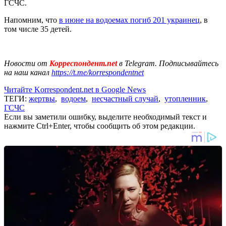
ГСЧС.
Напомним, что
в июне на водоемах погиб 201 украинец
, в
том числе 35 детей.
Новости от
Корреспондент.net
в Telegram. Подписывайтесь
на наш канал
https://t.me/korrespondentnet
Читайте Korrespondent.net в Google News
ТЕГИ:
жертвы
,
водоем
,
несчастный случай
,
утопленник
,
ГСЧС
Если вы заметили ошибку, выделите необходимый текст и
нажмите Ctrl+Enter, чтобы сообщить об этом редакции.