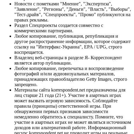
Новости с пометками "Мнение", "Экспертиза",
"Заявление", "Регионы", "Деньги", "Власть", "Выборы",
"Тест-драйв", "Спецпроекты", "Промо" публикуются на
правах рекламы.
Раздел Спецпроекты создается совместно с
коммерческими партнерами.
Любое копирование, публикация, републикация и
другое распространение информации, которое содержит
ссылку на "Интерфакс-Украина", EPA / UPG, строго
воспрещается.
Владелец веб-страницы в разделе Я- Корреспондент
является автор публикации.
Любое копирование, перепечатка и воспроизведение
фотографий и/или аудиовизуальных материалов,
принадлежащих правообладателю Getty Images, строго
запрещено.
Материалы сайта korrespondent.net предназначены для
лиц старше 21 года (21+). Участие в азартных играх
может вызвать игровую зависимость. Соблюдайте
правила (принципы) ответственной игры. При
обнаружении первых признаков зависимости
немедленно обратитесь к специалисту. Помните, что
участие в азартных играх не может являться источником
доходов или альтернативой работе. Информационный
ресурс korrespondent.net не проводит игры на реальные