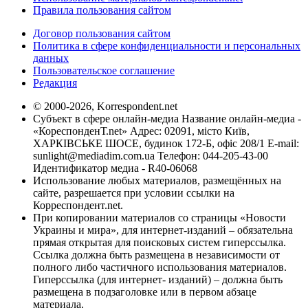
Правила пользования сайтом
Договор пользования сайтом
Политика в сфере конфиденциальности и персональных
данных
Пользовательское соглашение
Редакция
© 2000-2026, Korrespondent.net
Субъект в сфере онлайн-медиа Название онлайн-медиа -
«КореспонденТ.net» Адрес: 02091, місто Київ,
ХАРКІВСЬКЕ ШОСЕ, будинок 172-Б, офіс 208/1 E-mail:
sunlight@mediadim.com.ua
Телефон: 044-205-43-00
Идентификатор медиа - R40-06068
Использование любых материалов, размещённых на
сайте, разрешается при условии ссылки на
Корреспондент.net.
При копировании материалов со страницы «Новости
Украины и мира», для интернет-изданий – обязательна
прямая открытая для поисковых систем гиперссылка.
Ссылка должна быть размещена в независимости от
полного либо частичного использования материалов.
Гиперссылка (для интернет- изданий) – должна быть
размещена в подзаголовке или в первом абзаце
материала.