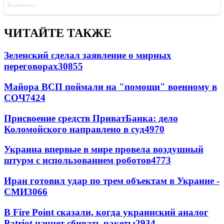
ЧИТАЙТЕ ТАКЖЕ
Зеленский сделал заявление о мирных
переговорах
30855
Майора ВСП поймали на "помощи" военному в
СОЧ
7424
Присвоение средств ПриватБанка: дело
Коломойского направлено в суд
4970
Украина впервые в мире провела воздушный
штурм с использованием роботов
4773
Иран готовил удар по трем объектам в Украине -
СМИ
3066
В Fire Point сказали, когда украинский аналог
Patriot начнет сбивать ракеты
2934