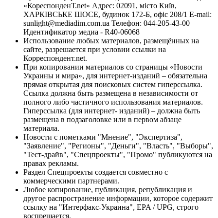
«КореспонденТ.net» Адрес: 02091, місто Київ,
ХАРКІВСЬКЕ ШОСЕ, будинок 172-Б, офіс 208/1 E-mail:
sunlight@mediadim.com.ua
Телефон: 044-205-43-00
Идентификатор медиа - R40-06068
Использование любых материалов, размещённых на
сайте, разрешается при условии ссылки на
Корреспондент.net.
При копировании материалов со страницы «Новости
Украины и мира», для интернет-изданий – обязательна
прямая открытая для поисковых систем гиперссылка.
Ссылка должна быть размещена в независимости от
полного либо частичного использования материалов.
Гиперссылка (для интернет- изданий) – должна быть
размещена в подзаголовке или в первом абзаце
материала.
Новости с пометками "Мнение", "Экспертиза",
"Заявление", "Регионы", "Деньги", "Власть", "Выборы",
"Тест-драйв", "Спецпроекты", "Промо" публикуются на
правах рекламы.
Раздел Спецпроекты создается совместно с
коммерческими партнерами.
Любое копирование, публикация, републикация и
другое распространение информации, которое содержит
ссылку на "Интерфакс-Украина", EPA / UPG, строго
воспрещается.