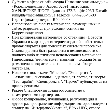
Субъект в сфере онлайн-медиа Название онлайн-медиа -
«КореспонденТ.net» Адрес: 02091, місто Київ,
ХАРКІВСЬКЕ ШОСЕ, будинок 172-Б, офіс 208/1 E-mail:
sunlight@mediadim.com.ua
Телефон: 044-205-43-00
Идентификатор медиа - R40-06068
Использование любых материалов, размещённых на
сайте, разрешается при условии ссылки на
Корреспондент.net.
При копировании материалов со страницы «Новости
Украины и мира», для интернет-изданий – обязательна
прямая открытая для поисковых систем гиперссылка.
Ссылка должна быть размещена в независимости от
полного либо частичного использования материалов.
Гиперссылка (для интернет- изданий) – должна быть
размещена в подзаголовке или в первом абзаце
материала.
Новости с пометками "Мнение", "Экспертиза",
"Заявление", "Регионы", "Деньги", "Власть", "Выборы",
"Тест-драйв", "Спецпроекты", "Промо" публикуются на
правах рекламы.
Раздел Спецпроекты создается совместно с
коммерческими партнерами.
Любое копирование, публикация, републикация и
другое распространение информации, которое содержит
ссылку на "Интерфакс-Украина", EPA / UPG, строго