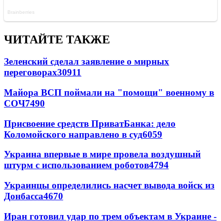
ЧИТАЙТЕ ТАКЖЕ
Зеленский сделал заявление о мирных
переговорах
30911
Майора ВСП поймали на "помощи" военному в
СОЧ
7490
Присвоение средств ПриватБанка: дело
Коломойского направлено в суд
6059
Украина впервые в мире провела воздушный
штурм с использованием роботов
4794
Украинцы определились насчет вывода войск из
Донбасса
4670
Иран готовил удар по трем объектам в Украине -