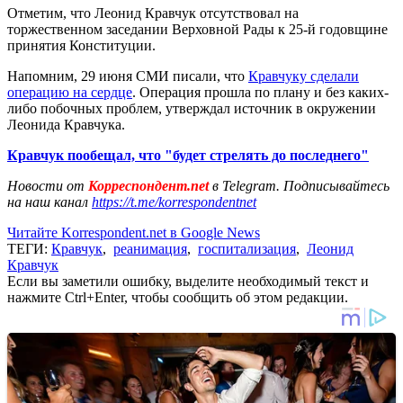
Отметим, что Леонид Кравчук отсутствовал на
торжественном заседании Верховной Рады к 25-й годовщине
принятия Конституции.
Напомним, 29 июня СМИ писали, что
Кравчуку сделали
операцию на сердце
. Операция прошла по плану и без каких-
либо побочных проблем, утверждал источник в окружении
Леонида Кравчука.
Кравчук пообещал, что "будет стрелять до последнего"
Новости от
Корреспондент.net
в Telegram. Подписывайтесь
на наш канал
https://t.me/korrespondentnet
Читайте Korrespondent.net в Google News
ТЕГИ:
Кравчук
,
реанимация
,
госпитализация
,
Леонид
Кравчук
Если вы заметили ошибку, выделите необходимый текст и
нажмите Ctrl+Enter, чтобы сообщить об этом редакции.