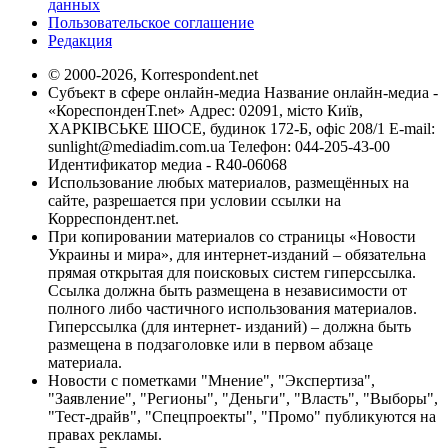
данных
Пользовательское соглашение
Редакция
© 2000-2026, Korrespondent.net
Субъект в сфере онлайн-медиа Название онлайн-медиа -
«КореспонденТ.net» Адрес: 02091, місто Київ,
ХАРКІВСЬКЕ ШОСЕ, будинок 172-Б, офіс 208/1 E-mail:
sunlight@mediadim.com.ua
Телефон: 044-205-43-00
Идентификатор медиа - R40-06068
Использование любых материалов, размещённых на
сайте, разрешается при условии ссылки на
Корреспондент.net.
При копировании материалов со страницы «Новости
Украины и мира», для интернет-изданий – обязательна
прямая открытая для поисковых систем гиперссылка.
Ссылка должна быть размещена в независимости от
полного либо частичного использования материалов.
Гиперссылка (для интернет- изданий) – должна быть
размещена в подзаголовке или в первом абзаце
материала.
Новости с пометками "Мнение", "Экспертиза",
"Заявление", "Регионы", "Деньги", "Власть", "Выборы",
"Тест-драйв", "Спецпроекты", "Промо" публикуются на
правах рекламы.