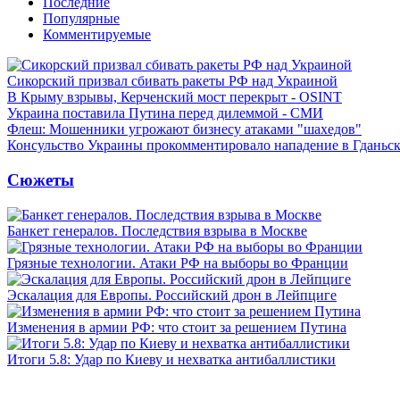
Последние
Популярные
Комментируемые
Сикорский призвал сбивать ракеты РФ над Украиной
В Крыму взрывы, Керченский мост перекрыт - OSINT
Украина поставила Путина перед дилеммой - СМИ
Флеш: Мошенники угрожают бизнесу атаками "шахедов"
Консульство Украины прокомментировало нападение в Гданьс
Сюжеты
Банкет генералов. Последствия взрыва в Москве
Грязные технологии. Атаки РФ на выборы во Франции
Эскалация для Европы. Российский дрон в Лейпциге
Изменения в армии РФ: что стоит за решением Путина
Итоги 5.8: Удар по Киеву и нехватка антибаллистики