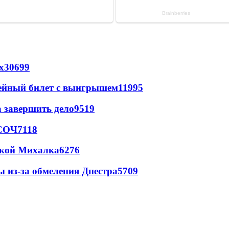
х
30699
рейный билет с выигрышем
11995
а завершить дело
9519
 СОЧ
7118
цкой Михалка
6276
ы из-за обмеления Днестра
5709