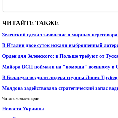
ЧИТАЙТЕ ТАКЖЕ
Зеленский сделал заявление о мирных переговора
В Италии двое суток искали выброшенный лоте
Орден для Зеленского: в Польше требуют от Туск
Майора ВСП поймали на "помощи" военному в
В Беларуси осудили лидера группы Ляпис Трубе
Молдова задействовала стратегический запас вод
Читать комментарии
Новости Украины