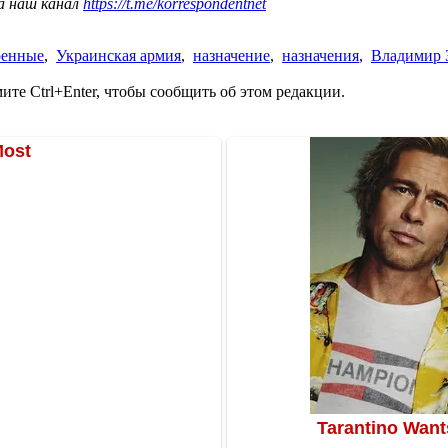
а наш канал
https://t.me/korrespondentnet
оенные
,
Украинская армия
,
назначение
,
назначения
,
Владимир 
те Ctrl+Enter, чтобы сообщить об этом редакции.