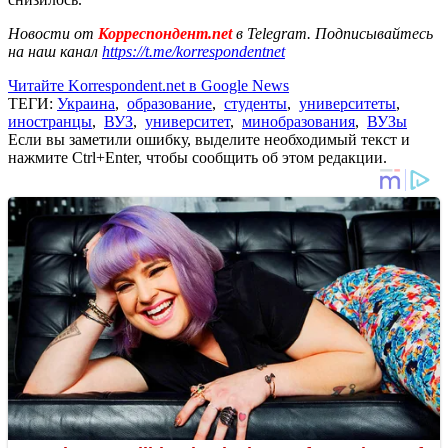
Новости от
Корреспондент.net
в Telegram. Подписывайтесь
на наш канал
https://t.me/korrespondentnet
Читайте Korrespondent.net в Google News
ТЕГИ:
Украина
,
образование
,
студенты
,
университеты
,
иностранцы
,
ВУЗ
,
университет
,
минобразования
,
ВУЗы
Если вы заметили ошибку, выделите необходимый текст и
нажмите Ctrl+Enter, чтобы сообщить об этом редакции.