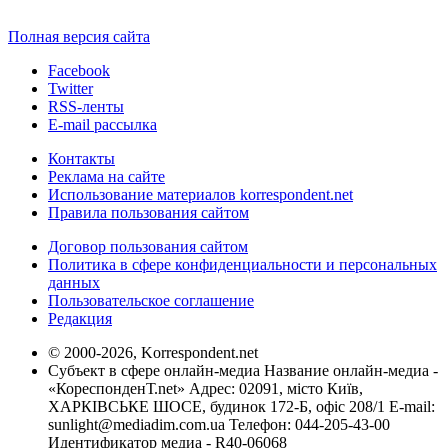
Полная версия сайта
Facebook
Twitter
RSS-ленты
E-mail рассылка
Контакты
Реклама на сайте
Использование материалов korrespondent.net
Правила пользования сайтом
Договор пользования сайтом
Политика в сфере конфиденциальности и персональных
данных
Пользовательское соглашение
Редакция
© 2000-2026, Korrespondent.net
Субъект в сфере онлайн-медиа Название онлайн-медиа -
«КореспонденТ.net» Адрес: 02091, місто Київ,
ХАРКІВСЬКЕ ШОСЕ, будинок 172-Б, офіс 208/1 E-mail:
sunlight@mediadim.com.ua
Телефон: 044-205-43-00
Идентификатор медиа - R40-06068