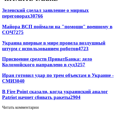
Зеленский сделал заявление о мирных
переговорах
30766
Майора ВСП поймали на "помощи" военному в
СОЧ
7275
Украина впервые в мире провела воздушный
штурм с использованием роботов
4723
Присвоение средств ПриватБанка: дело
Коломойского направлено в суд
3257
Иран готовил удар по трем объектам в Украине -
СМИ
3040
В Fire Point сказали, когда украинский аналог
Patriot начнет сбивать ракеты
2904
Читать комментарии