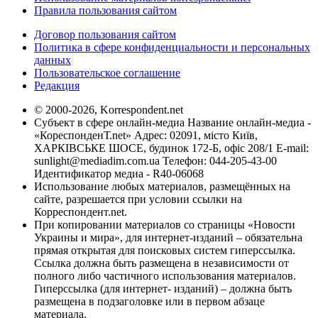
Правила пользования сайтом
Договор пользования сайтом
Политика в сфере конфиденциальности и персональных
данных
Пользовательское соглашение
Редакция
© 2000-2026, Korrespondent.net
Субъект в сфере онлайн-медиа Название онлайн-медиа -
«КореспонденТ.net» Адрес: 02091, місто Київ,
ХАРКІВСЬКЕ ШОСЕ, будинок 172-Б, офіс 208/1 E-mail:
sunlight@mediadim.com.ua
Телефон: 044-205-43-00
Идентификатор медиа - R40-06068
Использование любых материалов, размещённых на
сайте, разрешается при условии ссылки на
Корреспондент.net.
При копировании материалов со страницы «Новости
Украины и мира», для интернет-изданий – обязательна
прямая открытая для поисковых систем гиперссылка.
Ссылка должна быть размещена в независимости от
полного либо частичного использования материалов.
Гиперссылка (для интернет- изданий) – должна быть
размещена в подзаголовке или в первом абзаце
материала.