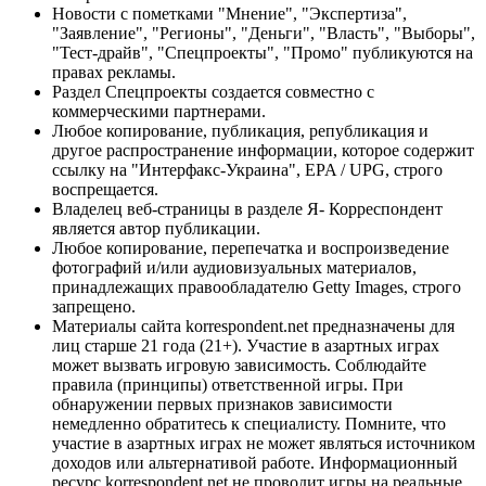
Новости с пометками "Мнение", "Экспертиза",
"Заявление", "Регионы", "Деньги", "Власть", "Выборы",
"Тест-драйв", "Спецпроекты", "Промо" публикуются на
правах рекламы.
Раздел Спецпроекты создается совместно с
коммерческими партнерами.
Любое копирование, публикация, републикация и
другое распространение информации, которое содержит
ссылку на "Интерфакс-Украина", EPA / UPG, строго
воспрещается.
Владелец веб-страницы в разделе Я- Корреспондент
является автор публикации.
Любое копирование, перепечатка и воспроизведение
фотографий и/или аудиовизуальных материалов,
принадлежащих правообладателю Getty Images, строго
запрещено.
Материалы сайта korrespondent.net предназначены для
лиц старше 21 года (21+). Участие в азартных играх
может вызвать игровую зависимость. Соблюдайте
правила (принципы) ответственной игры. При
обнаружении первых признаков зависимости
немедленно обратитесь к специалисту. Помните, что
участие в азартных играх не может являться источником
доходов или альтернативой работе. Информационный
ресурс korrespondent.net не проводит игры на реальные