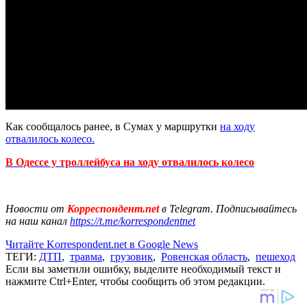
Как сообщалось ранее, в Сумах у маршрутки
на ходу
отвалилось колесо.
В Одессе у троллейбуса на ходу отвалилось колесо
Новости от
Корреспондент.net
в Telegram. Подписывайтесь
на наш канал
https://t.me/korrespondentnet
Читайте Korrespondent.net в Google News
ТЕГИ:
ДТП
,
травма
,
грузовик
,
Ровенская область
,
пешеход
Если вы заметили ошибку, выделите необходимый текст и
нажмите Ctrl+Enter, чтобы сообщить об этом редакции.