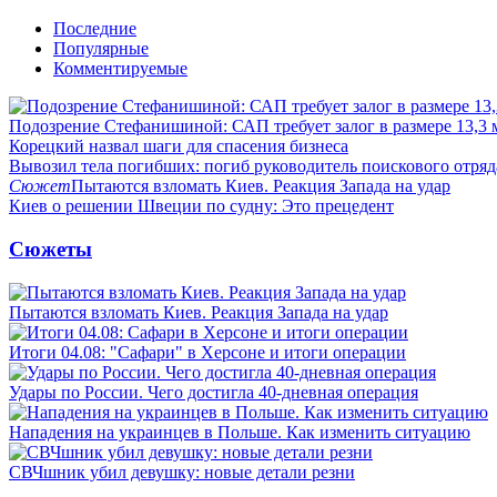
Последние
Популярные
Комментируемые
Подозрение Стефанишиной: САП требует залог в размере 13,3 
Корецкий назвал шаги для спасения бизнеса
Вывозил тела погибших: погиб руководитель поискового отря
Сюжет
Пытаются взломать Киев. Реакция Запада на удар
Киев о решении Швеции по судну: Это прецедент
Сюжеты
Пытаются взломать Киев. Реакция Запада на удар
Итоги 04.08: "Сафари" в Херсоне и итоги операции
Удары по России. Чего достигла 40-дневная операция
Нападения на украинцев в Польше. Как изменить ситуацию
СВЧшник убил девушку: новые детали резни