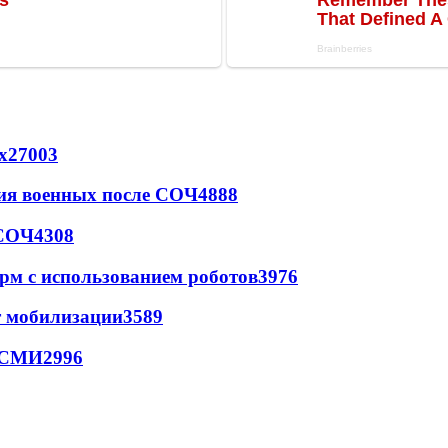
х
27003
ия военных после СОЧ
4888
 СОЧ
4308
рм с использованием роботов
3976
т мобилизации
3589
- СМИ
2996