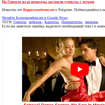
На Говерле из-за непогоды застряли туристы с детьми
Новости от
Корреспондент.net
в Telegram. Подписывайтесь н
Читайте Korrespondent.net в Google News
ТЕГИ:
Говерла
,
ребенок
,
Карпаты
,
Прикарпатье
,
мальчик
Если вы заметили ошибку, выделите необходимый текст и нажми