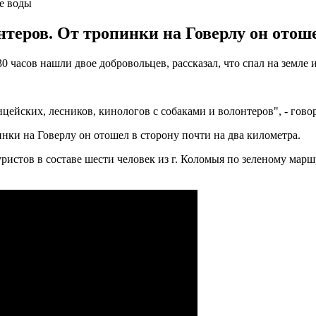
же воды
теров. От тропинки на Говерлу он отоше
0 часов нашли двое добровольцев, рассказал, что спал на земле 
цейских, лесников, кинологов с собаками и волонтеров", - гово
нки на Говерлу он отошел в сторону почти на два километра.
ристов в составе шести человек из г. Коломыя по зеленому марш