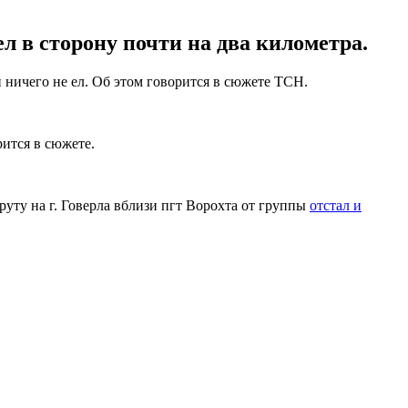
л в сторону почти на два километра.
и ничего не ел. Об этом говорится в сюжете ТСН.
рится в сюжете.
руту на г. Говерла вблизи пгт Ворохта от группы
отстал и