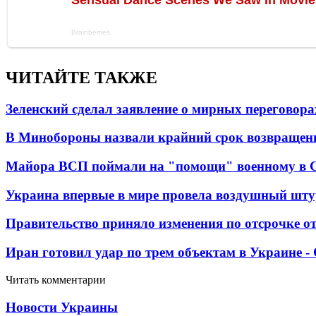
ЧИТАЙТЕ ТАКЖЕ
Зеленский сделал заявление о мирных переговора
В Минобороны назвали крайний срок возвращен
Майора ВСП поймали на "помощи" военному в
Украина впервые в мире провела воздушный шту
Правительство приняло изменения по отсрочке о
Иран готовил удар по трем объектам в Украине 
Читать комментарии
Новости Украины