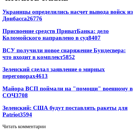
Украинцы определились насчет вывода войск из
Донбасса
26776
Присвоение средств ПриватБанка: дело
Коломойского направлено в суд
8407
ВСУ получили новое снаряжение Бундесвера:
что входит в комплект
5852
Зеленский сделал заявление о мирных
переговорах
4613
Майора ВСП поймали на "помощи" военному в
СОЧ
3708
Зеленский: США будут поставлять ракеты для
Patriot
3594
Читать комментарии