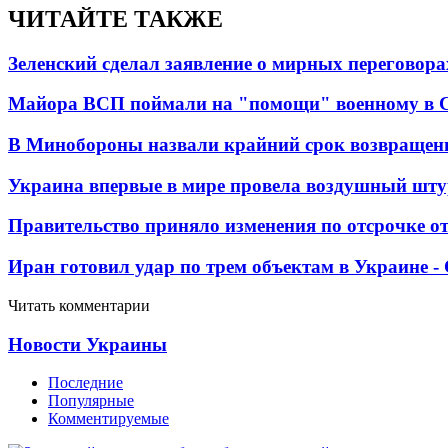
ЧИТАЙТЕ ТАКЖЕ
Зеленский сделал заявление о мирных переговора
Майора ВСП поймали на "помощи" военному в
В Минобороны назвали крайний срок возвращен
Украина впервые в мире провела воздушный шту
Правительство приняло изменения по отсрочке о
Иран готовил удар по трем объектам в Украине 
Читать комментарии
Новости Украины
Последние
Популярные
Комментируемые