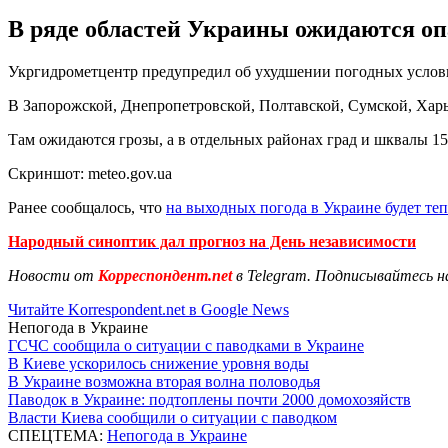
В ряде областей Украины ожидаются оп
Укргидрометцентр предупредил об ухудшении погодных услови
В Запорожской, Днепропетровской, Полтавской, Сумской, Хар
Там ожидаются грозы, а в отдельных районах град и шквалы 15-
Скриншот: meteo.gov.ua
Ранее сообщалось, что
на выходных погода в Украине будет те
Народный синоптик дал прогноз на День независимости
Новости от
Корреспондент.net
в Telegram. Подписывайтесь н
Читайте Korrespondent.net в Google News
Непогода в Украине
ГСЧС сообщила о ситуации с паводками в Украине
В Киеве ускорилось снижение уровня воды
В Украине возможна вторая волна половодья
Паводок в Украине: подтоплены почти 2000 домохозяйств
Власти Киева сообщили о ситуации с паводком
СПЕЦТЕМА:
Непогода в Украине