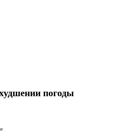
ухудшении погоды
ие