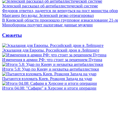
Зеленский рассказал об антибаллистической системе
Федоров ответил, надеется ли вернуться на пост министра обо
Марганец без воды: Зеленский резко отреагировал
В Киевской области произошло групповое изнасилование 21-л
Минобороны получит налоговые данные мужчин
Сюжеты
Эскалация для Европы. Российский дрон в Лейпциге
Изменения в армии РФ: что стоит за решением Путина
Итоги 5.8: Удар по Киеву и нехватка антибаллистики
Пытаются взломать Киев. Реакция Запада на удар
Итоги 04.08: "Сафари" в Херсоне и итоги операции