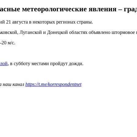
асные метеорологические явления – град
й 21 августа в некоторых регионах страны.
ьковской, Луганской и Донецкой областях объявлено штормовое
20 м/с.
плой
, в субботу местами пройдут дожди.
а наш канал
https://t.me/korrespondentnet