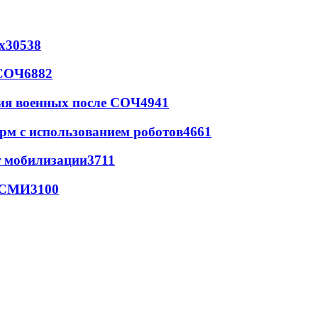
х
30538
 СОЧ
6882
ия военных после СОЧ
4941
рм с использованием роботов
4661
т мобилизации
3711
- СМИ
3100