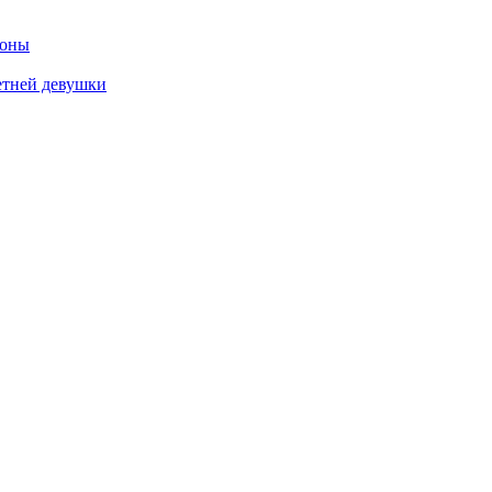
роны
етней девушки