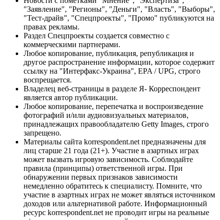
Новости с пометками "Мнение", "Экспертиза",
"Заявление", "Регионы", "Деньги", "Власть", "Выборы",
"Тест-драйв", "Спецпроекты", "Промо" публикуются на
правах рекламы.
Раздел Спецпроекты создается совместно с
коммерческими партнерами.
Любое копирование, публикация, републикация и
другое распространение информации, которое содержит
ссылку на "Интерфакс-Украина", EPA / UPG, строго
воспрещается.
Владелец веб-страницы в разделе Я- Корреспондент
является автор публикации.
Любое копирование, перепечатка и воспроизведение
фотографий и/или аудиовизуальных материалов,
принадлежащих правообладателю Getty Images, строго
запрещено.
Материалы сайта korrespondent.net предназначены для
лиц старше 21 года (21+). Участие в азартных играх
может вызвать игровую зависимость. Соблюдайте
правила (принципы) ответственной игры. При
обнаружении первых признаков зависимости
немедленно обратитесь к специалисту. Помните, что
участие в азартных играх не может являться источником
доходов или альтернативой работе. Информационный
ресурс korrespondent.net не проводит игры на реальные