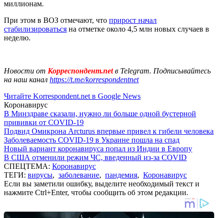
миллионам.
При этом в ВОЗ отмечают, что
прирост начал
стабилизироваться
на отметке около 4,5 млн новых случаев в
неделю.
Новости от
Корреспондент.net
в Telegram. Подписывайтесь
на наш канал
https://t.me/korrespondentnet
Читайте Korrespondent.net в Google News
Коронавирус
В Минздраве сказали, нужно ли больше одной бустерной
прививки от COVID-19
Подвид Омикрона Arcturus впервые привел к гибели человека
Заболеваемость COVID-19 в Украине пошла на спад
Новый вариант коронавируса попал из Индии в Европу
В США отменили режим ЧС, введенный из-за COVID
СПЕЦТЕМА:
Коронавирус
ТЕГИ:
вирусы
,
заболевание
,
пандемия
,
Коронавирус
Если вы заметили ошибку, выделите необходимый текст и
нажмите Ctrl+Enter, чтобы сообщить об этом редакции.