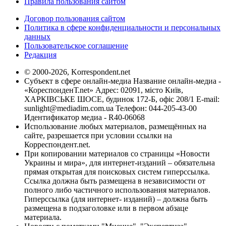
Правила пользования сайтом
Договор пользования сайтом
Политика в сфере конфиденциальности и персональных
данных
Пользовательское соглашение
Редакция
© 2000-2026, Korrespondent.net
Субъект в сфере онлайн-медиа Название онлайн-медиа -
«КореспонденТ.net» Адрес: 02091, місто Київ,
ХАРКІВСЬКЕ ШОСЕ, будинок 172-Б, офіс 208/1 E-mail:
sunlight@mediadim.com.ua
Телефон: 044-205-43-00
Идентификатор медиа - R40-06068
Использование любых материалов, размещённых на
сайте, разрешается при условии ссылки на
Корреспондент.net.
При копировании материалов со страницы «Новости
Украины и мира», для интернет-изданий – обязательна
прямая открытая для поисковых систем гиперссылка.
Ссылка должна быть размещена в независимости от
полного либо частичного использования материалов.
Гиперссылка (для интернет- изданий) – должна быть
размещена в подзаголовке или в первом абзаце
материала.