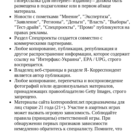
Гиперссылка (для интернет- изданий) – должна быть
размещена в подзаголовке или в первом абзаце
материала.
Новости с пометками "Мнение", "Экспертиза",
"Заявление", "Регионы", "Деньги", "Власть", "Выборы",
"Тест-драйв", "Спецпроекты", "Промо" публикуются на
правах рекламы.
Раздел Спецпроекты создается совместно с
коммерческими партнерами.
Любое копирование, публикация, републикация и
другое распространение информации, которое содержит
ссылку на "Интерфакс-Украина", EPA / UPG, строго
воспрещается.
Владелец веб-страницы в разделе Я- Корреспондент
является автор публикации.
Любое копирование, перепечатка и воспроизведение
фотографий и/или аудиовизуальных материалов,
принадлежащих правообладателю Getty Images, строго
запрещено.
Материалы сайта korrespondent.net предназначены для
лиц старше 21 года (21+). Участие в азартных играх
может вызвать игровую зависимость. Соблюдайте
правила (принципы) ответственной игры. При
обнаружении первых признаков зависимости
немедленно обратитесь к специалисту. Помните, что