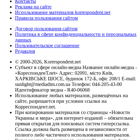
Контакты
Реклама на сайте
Использование материалов korrespondent.net
Правила пользования сайтом
Договор пользования сайтом
Политика в сфере конфиденциальности и персональных
данных
Пользовательское соглашение
Редакция
© 2000-2026, Korrespondent.net
Субъект в сфере онлайн-медиа Название онлайн-медиа -
«КореспонденТ.net» Адрес: 02091, місто Київ,
ХАРКІВСЬКЕ ШОСЕ, будинок 172-Б, офіс 208/1 E-mail:
sunlight@mediadim.com.ua
Телефон: 044-205-43-00
Идентификатор медиа - R40-06068
Использование любых материалов, размещённых на
сайте, разрешается при условии ссылки на
Корреспондент.net.
При копировании материалов со страницы «Новости
Украины и мира», для интернет-изданий – обязательна
прямая открытая для поисковых систем гиперссылка.
Ссылка должна быть размещена в независимости от
полного либо частичного использования материалов.