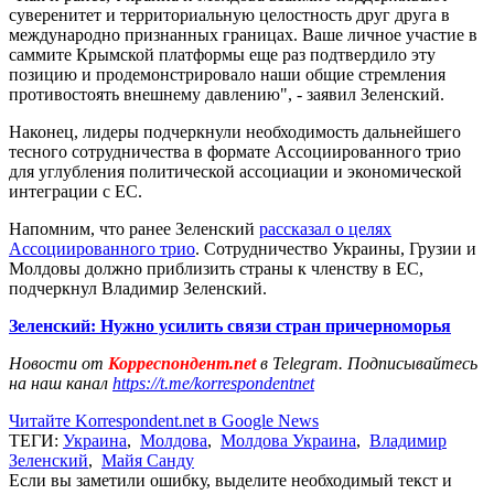
суверенитет и территориальную целостность друг друга в
международно признанных границах. Ваше личное участие в
саммите Крымской платформы еще раз подтвердило эту
позицию и продемонстрировало наши общие стремления
противостоять внешнему давлению", - заявил Зеленский.
Наконец, лидеры подчеркнули необходимость дальнейшего
тесного сотрудничества в формате Ассоциированного трио
для углубления политической ассоциации и экономической
интеграции с ЕС.
Напомним, что ранее Зеленский
рассказал о целях
Ассоциированного трио
. Сотрудничество Украины, Грузии и
Молдовы должно приблизить страны к членству в ЕС,
подчеркнул Владимир Зеленский.
Зеленский: Нужно усилить связи стран причерноморья
Новости от
Корреспондент.net
в Telegram. Подписывайтесь
на наш канал
https://t.me/korrespondentnet
Читайте Korrespondent.net в Google News
ТЕГИ:
Украина
,
Молдова
,
Молдова Украина
,
Владимир
Зеленский
,
Майя Санду
Если вы заметили ошибку, выделите необходимый текст и