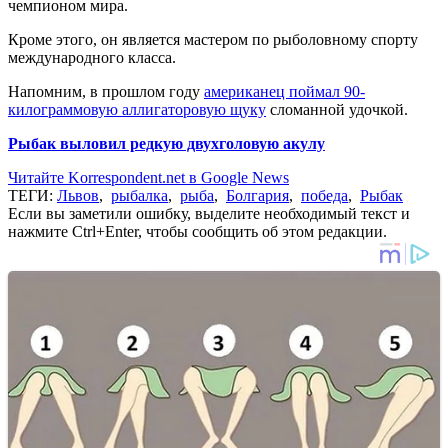
чемпионом мира.
Кроме этого, он является мастером по рыболовному спорту
международного класса.
Напомним, в прошлом году
американец поймал 90-
килограммовую аллигаторовую щуку
сломанной удочкой.
Рыбак выловил редкую двухголовую акулу
Читайте Korrespondent.net в Google News
ТЕГИ:
Львов
,
рыбалка
,
рыба
,
Болгария
,
победа
,
Рыбак
Если вы заметили ошибку, выделите необходимый текст и
нажмите Ctrl+Enter, чтобы сообщить об этом редакции.