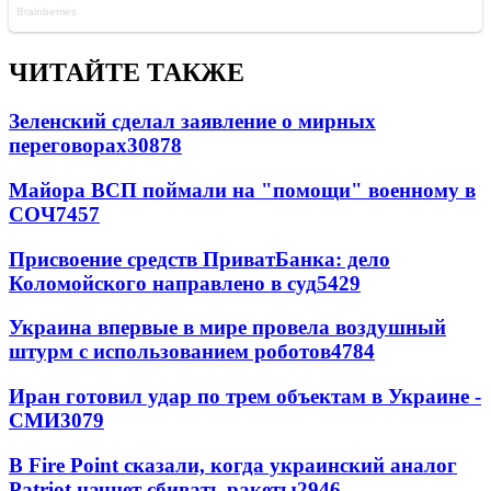
ЧИТАЙТЕ ТАКЖЕ
Зеленский сделал заявление о мирных
переговорах
30878
Майора ВСП поймали на "помощи" военному в
СОЧ
7457
Присвоение средств ПриватБанка: дело
Коломойского направлено в суд
5429
Украина впервые в мире провела воздушный
штурм с использованием роботов
4784
Иран готовил удар по трем объектам в Украине -
СМИ
3079
В Fire Point сказали, когда украинский аналог
Patriot начнет сбивать ракеты
2946