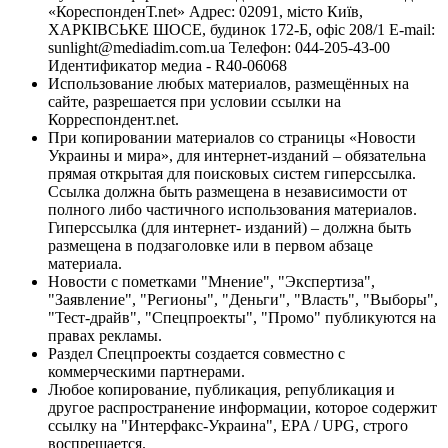
«КореспонденТ.net» Адрес: 02091, місто Київ,
ХАРКІВСЬКЕ ШОСЕ, будинок 172-Б, офіс 208/1 E-mail:
sunlight@mediadim.com.ua
Телефон: 044-205-43-00
Идентификатор медиа - R40-06068
Использование любых материалов, размещённых на
сайте, разрешается при условии ссылки на
Корреспондент.net.
При копировании материалов со страницы «Новости
Украины и мира», для интернет-изданий – обязательна
прямая открытая для поисковых систем гиперссылка.
Ссылка должна быть размещена в независимости от
полного либо частичного использования материалов.
Гиперссылка (для интернет- изданий) – должна быть
размещена в подзаголовке или в первом абзаце
материала.
Новости с пометками "Мнение", "Экспертиза",
"Заявление", "Регионы", "Деньги", "Власть", "Выборы",
"Тест-драйв", "Спецпроекты", "Промо" публикуются на
правах рекламы.
Раздел Спецпроекты создается совместно с
коммерческими партнерами.
Любое копирование, публикация, републикация и
другое распространение информации, которое содержит
ссылку на "Интерфакс-Украина", EPA / UPG, строго
воспрещается.