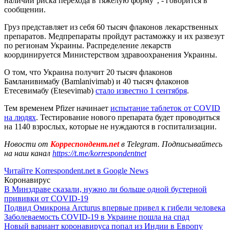
наличии риска перехода в тяжелую форму", - говорится в
сообщении.
Груз представляет из себя 60 тысяч флаконов лекарственных
препаратов. Медпрепараты пройдут растаможку и их развезут
по регионам Украины. Распределение лекарств
координируется Министерством здравоохранения Украины.
О том, что Украина получит 20 тысяч флаконов
Бамланивимабу (Bamlanivimab) и 40 тысяч флаконов
Етесевимабу (Etesevimab)
стало известно 1 сентября
.
Тем временем Pfizer начинает
испытание таблеток от COVID
на людях
. Тестирование нового препарата будет проводиться
на 1140 взрослых, которые не нуждаются в госпитализации.
Новости от
Корреспондент.net
в Telegram. Подписывайтесь
на наш канал
https://t.me/korrespondentnet
Читайте Korrespondent.net в Google News
Коронавирус
В Минздраве сказали, нужно ли больше одной бустерной
прививки от COVID-19
Подвид Омикрона Arcturus впервые привел к гибели человека
Заболеваемость COVID-19 в Украине пошла на спад
Новый вариант коронавируса попал из Индии в Европу