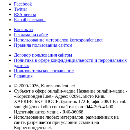
Facebook
Twitter
RSS-ленты
E-mail рассылка
Контакты
Реклама на сайте
Использование материалов korrespondent.net
Правила пользования сайтом
Договор пользования сайтом
Политика в сфере конфиденциальности и персональных
данных
Пользовательское соглашение
Редакция
© 2000-2026, Korrespondent.net
Субъект в сфере онлайн-медиа Название онлайн-медиа -
«КореспонденТ.net» Адрес: 02091, місто Київ,
ХАРКІВСЬКЕ ШОСЕ, будинок 172-Б, офіс 208/1 E-mail:
sunlight@mediadim.com.ua
Телефон: 044-205-43-00
Идентификатор медиа - R40-06068
Использование любых материалов, размещённых на
сайте, разрешается при условии ссылки на
Корреспондент.net.