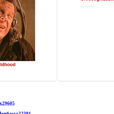
х
29605
Донбасса
22391