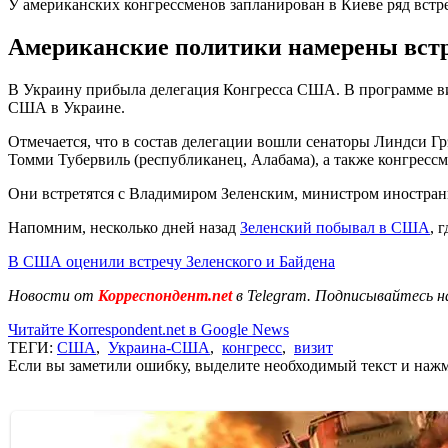
У американских конгрессменов запланирован в Киеве ряд встр
Американские политики намерены встр
В Украину прибыла делегация Конгресса США. В программе ви
США в Украине.
Отмечается, что в состав делегации вошли сенаторы Линдси Гр
Томми Тубервиль (республиканец, Алабама), а также конгресс
Они встретятся с Владимиром Зеленским, министром иностра
Напомним, несколько дней назад
Зеленский побывал в США
, 
В США оценили встречу Зеленского и Байдена
Новости от
Корреспондент.net
в Telegram. Подписывайтесь н
Читайте Korrespondent.net в Google News
ТЕГИ:
США
,
Украина-США
,
конгресс
,
визит
Если вы заметили ошибку, выделите необходимый текст и нажми