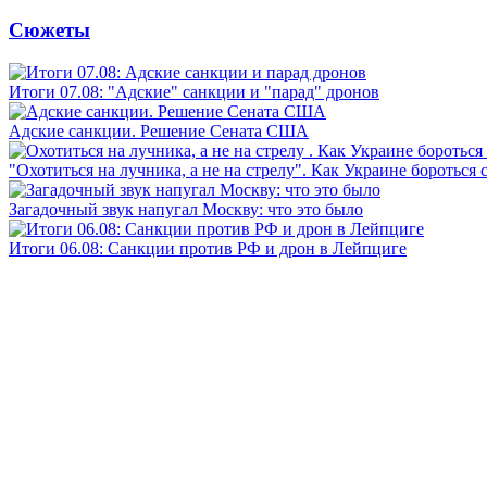
Сюжеты
Итоги 07.08: "Адские" санкции и "парад" дронов
Адские санкции. Решение Сената США
"Охотиться на лучника, а не на стрелу". Как Украине бороться 
Загадочный звук напугал Москву: что это было
Итоги 06.08: Санкции против РФ и дрон в Лейпциге