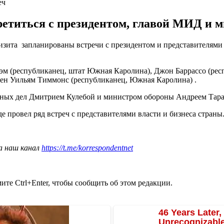
еч
етиться с президентом, главой МИД и 
зита запланированы встречи с президентом и представителями 
эм (республиканец, штат Южная Каролина), Джон Баррассо (респ
мен Уильям Тиммонс (республиканец, Южная Каролина) .
нных дел Дмитрием Кулебой и министром обороны Андреем Тар
где провел ряд встреч с представителями власти и бизнеса страны
а наш канал
https://t.me/korrespondentnet
те Ctrl+Enter, чтобы сообщить об этом редакции.