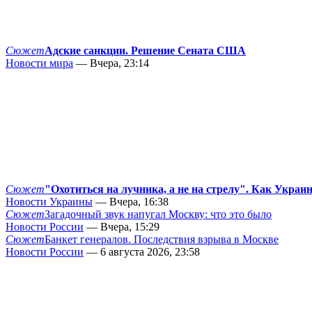
Сюжет
Адские санкции. Решение Сената США
Новости мира
— Вчера, 23:14
Сюжет
"Охотиться на лучника, а не на стрелу". Как Украи
Новости Украины
— Вчера, 16:38
Сюжет
Загадочный звук напугал Москву: что это было
Новости России
— Вчера, 15:29
Сюжет
Банкет генералов. Последствия взрыва в Москве
Новости России
— 6 августа 2026, 23:58