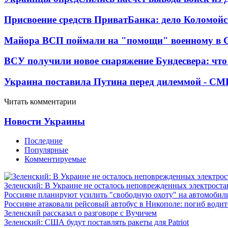
Присвоение средств ПриватБанка: дело Коломойс
Майора ВСП поймали на "помощи" военному в
ВСУ получили новое снаряжение Бундесвера: что
Украина поставила Путина перед дилеммой - СМ
Читать комментарии
Новости Украины
Последние
Популярные
Комментируемые
Зеленский: В Украине не осталось неповрежденных электрост
Россияне планируют усилить "свободную охоту" на автомобил
Россияне атаковали рейсовый автобус в Никополе: погиб водит
Зеленский рассказал о разговоре с Вучичем
Зеленский: США будут поставлять ракеты для Patriot