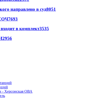
кого направлено в суд
8051
 СОЧ
7693
 входит в комплект
3535
И
2956
анций
и - Херсонская ОВА
ель