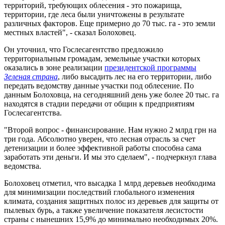
территорий, требующих облесения - это пожарища,
территории, где леса были уничтожены в результате
различных факторов. Еще примерно до 70 тыс. га - это земли
местных властей", - сказал Болоховец.
Он уточнил, что Гослесагентство предложило
территориальным громадам, земельные участки которых
оказались в зоне реализации
президентской программы
Зеленая страна
, либо высадить лес на его территории, либо
передать ведомству данные участки под облесение. По
данным Болоховца, на сегодняшний день уже более 20 тыс. га
находятся в стадии передачи от общин к предприятиям
Гослесагентства.
"Второй вопрос - финансирование. Нам нужно 2 млрд грн на
три года. Абсолютно уверен, что лесная отрасль за счет
детенизации и более эффективной работы способна сама
заработать эти деньги. И мы это сделаем", - подчеркнул глава
ведомства.
Болоховец отметил, что высадка 1 млрд деревьев необходима
для минимизации последствий глобального изменения
климата, создания защитных полос из деревьев для защиты от
пылевых бурь, а также увеличение показателя лесистости
страны с нынешних 15,9% до минимально необходимых 20%.