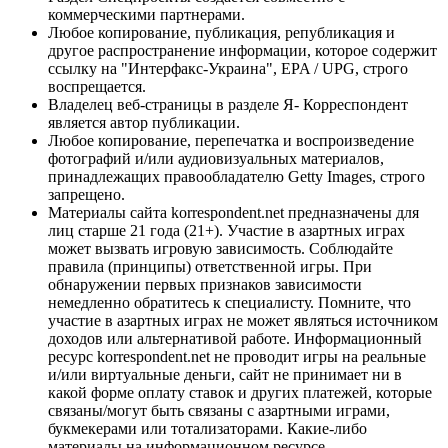
коммерческими партнерами.
Любое копирование, публикация, републикация и
другое распространение информации, которое содержит
ссылку на "Интерфакс-Украина", EPA / UPG, строго
воспрещается.
Владелец веб-страницы в разделе Я- Корреспондент
является автор публикации.
Любое копирование, перепечатка и воспроизведение
фотографий и/или аудиовизуальных материалов,
принадлежащих правообладателю Getty Images, строго
запрещено.
Материалы сайта korrespondent.net предназначены для
лиц старше 21 года (21+). Участие в азартных играх
может вызвать игровую зависимость. Соблюдайте
правила (принципы) ответственной игры. При
обнаружении первых признаков зависимости
немедленно обратитесь к специалисту. Помните, что
участие в азартных играх не может являться источником
доходов или альтернативой работе. Информационный
ресурс korrespondent.net не проводит игры на реальные
и/или виртуальные деньги, сайт не принимает ни в
какой форме оплату ставок и других платежей, которые
связаны/могут быть связаны с азартными играми,
букмекерами или тотализаторами. Какие-либо
материалы на информационном ресурсе