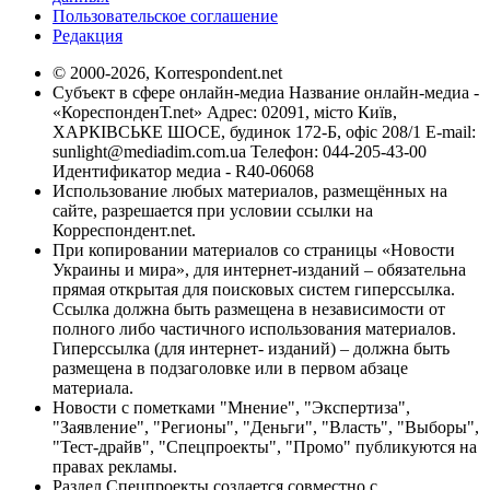
Пользовательское соглашение
Редакция
© 2000-2026, Korrespondent.net
Субъект в сфере онлайн-медиа Название онлайн-медиа -
«КореспонденТ.net» Адрес: 02091, місто Київ,
ХАРКІВСЬКЕ ШОСЕ, будинок 172-Б, офіс 208/1 E-mail:
sunlight@mediadim.com.ua
Телефон: 044-205-43-00
Идентификатор медиа - R40-06068
Использование любых материалов, размещённых на
сайте, разрешается при условии ссылки на
Корреспондент.net.
При копировании материалов со страницы «Новости
Украины и мира», для интернет-изданий – обязательна
прямая открытая для поисковых систем гиперссылка.
Ссылка должна быть размещена в независимости от
полного либо частичного использования материалов.
Гиперссылка (для интернет- изданий) – должна быть
размещена в подзаголовке или в первом абзаце
материала.
Новости с пометками "Мнение", "Экспертиза",
"Заявление", "Регионы", "Деньги", "Власть", "Выборы",
"Тест-драйв", "Спецпроекты", "Промо" публикуются на
правах рекламы.
Раздел Спецпроекты создается совместно с