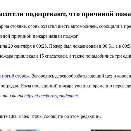
сатели подозревают, что причиной пожар
ар на стоянке, огонь охватил шесть автомобилей, сообщили в пр
новной причиной пожара назван поджог.
ла 20 сентября в 00:25. Пожар был локализован в 00:51, а в 00:
ожара привлекали 15 спасателей, а также понадобились три ед
и погиб сторож
. Загорелись деревообрабатывающий цех и коровн
пострадал. Из-за последствий пожара ученики временно переве
а наш канал
https://t.me/korrespondentnet
те Ctrl+Enter, чтобы сообщить об этом редакции.