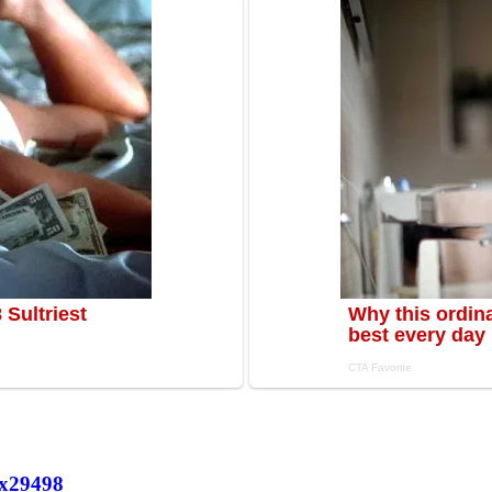
х
29498