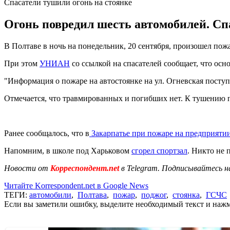
Спасатели тушили огонь на стоянке
Огонь повредил шесть автомобилей. Спа
В Полтаве в ночь на понедельник, 20 сентября, произошел пож
При этом
УНИАН
со ссылкой на спасателей сообщает, что ос
"Информация о пожаре на автостоянке на ул. Огневская поступи
Отмечается, что травмированных и погибших нет. К тушению п
Ранее сообщалось, что в
Закарпатье при пожаре на предприяти
Напомним, в школе под Харьковом
сгорел спортзал
. Никто не 
Новости от
Корреспондент.net
в Telegram. Подписывайтесь н
Читайте Korrespondent.net в Google News
ТЕГИ:
автомобили
,
Полтава
,
пожар
,
поджог
,
стоянка
,
ГСЧС
Если вы заметили ошибку, выделите необходимый текст и нажми