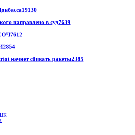
Донбасса
19130
кого направлено в суд
7639
 СОЧ
7612
И
2854
triot начнет сбивать ракеты
2385
К