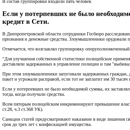
В состав группировки входили пять человек
Если у потерпевших не было необходим
кредит в Сети.
В Днепропетровской области сотрудники Госбюро расследован
признания и денежные средства. Злоумышленники орудовали по
Отмечается, что возглавлял группировку оперуполномоченный
"Для улучшения собственной статистики полицейские применял
доставляли задержанных в управление полиции и там "выбивали
При этом злоумышленники запугивали задержанных граждан, д
пакет и угрожали расправой, если тот не заплатит им 30 тысяч 
Если у потерпевших не было необходимой суммы, их заставлял
тогда, когда получали средства.
Всем пятерым полицейским инкриминируют превышение власти, ч
ст.28, ч.3 ст.368 УК).
Санкции статей предусматривают наказание в виде лишения св
срок до трех лет с конфискацией имущества.