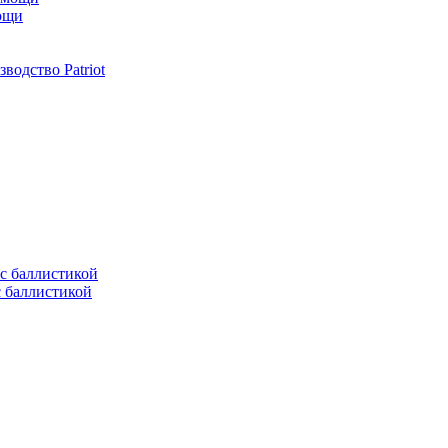
мощи
одство Patriot
с баллистикой