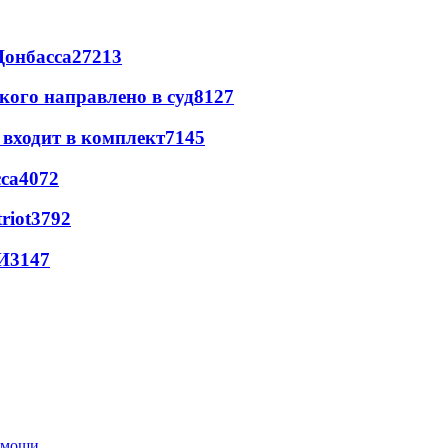
Донбасса
27213
кого направлено в суд
8127
 входит в комплект
7145
са
4072
riot
3792
И
3147