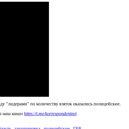
году "лидерами" по количеству взяток оказались полицейские.
а наш канал
https://t.me/korrespondentnet
бласть
,
группировка
,
полицейские
,
ГБР