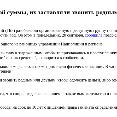
ой суммы, их заставляли звонить родны
ий (ГБР) разоблачили организованную преступную группу поли
чти год. Об этом в понедельник, 20 сентября,
сообщила
пресс-с
 одного из районных управлений Нацполиции в регионе.
и силу к задержанным, чтобы те признавались в преступлениях
" из них средства", - говорится в сообщении.
авили морально, а также применяли физическое насилие. В час
гривен.
и звонить родным или друзьям, чтобы одолжить деньги, либо о
то сопровождалось насилием, а также вымогательство и получен
ободы на срок до 10 лет с лишением права занимать определен