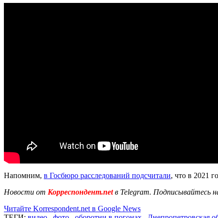
Напомним,
в Госбюро расследований подсчитали
, что в 2021 
Новости от
Корреспондент.net
в Telegram. Подписывайтесь н
Читайте Korrespondent.net в Google News
ТЕГИ:
видео
,
фото
,
оборотни в погонах
,
Днепропетровская о