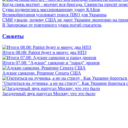
Когда связь молчит - молчит вся бригада. Связисты просят по
Сумы подверглись массированному удару КАБов
Великобритания усиливает поиск ПВО для Украины
СМИ узнали, почему США не дают Украине лицензию на произв
В Запорожье от повторного удара погиб спасатель
Сюжеты
Итоги 08.08: Patriot будет и минус два НПЗ
Итоги 07.08: "Адские" санкции и "парад" дронов
Адские санкции. Решение Сената США
"Охотиться на лучника, а не на стрелу". Как Украине бороться 
Загадочный звук напугал Москву: что это было