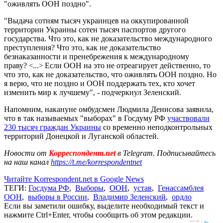
"оживлять ООН поздно".
"Выдача сотням тысяч украинцев на оккупированной
территории Украины сотен тысяч паспортов другого
государства. Что это, как не доказательство международного
преступления? Что это, как не доказательство
безнаказанности и пренебрежения к международному
праву?
<...>
Если ООН на это не отреагирует действенно, то
что это, как не доказательство, что оживлять ООН поздно. Но
я верю, что не поздно и ООН поддержать тех, кто хочет
изменить мир к лучшему", - подчеркнул Зеленский.
Напомним, накануне омбудсмен Людмила Денисова заявила,
что в так называемых "выборах" в Госдуму РФ
участвовали
230 тысяч граждан Украины
со временно неподконтрольных
территорий Донецкой и Луганской областей.
Новости от
Корреспондент.net
в Telegram. Подписывайтесь
на наш канал
https://t.me/korrespondentnet
Читайте Korrespondent.net в Google News
ТЕГИ:
Госдума РФ
,
Выборы
,
ООН
,
устав
,
Генассамблея
ООН
,
выборы в России
,
Владимир Зеленский
,
ордло
Если вы заметили ошибку, выделите необходимый текст и
нажмите Ctrl+Enter, чтобы сообщить об этом редакции.