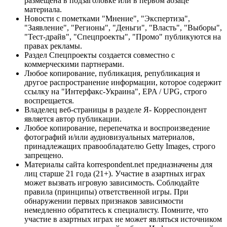
размещена в подзаголовке или в первом абзаце
материала.
Новости с пометками "Мнение", "Экспертиза",
"Заявление", "Регионы", "Деньги", "Власть", "Выборы",
"Тест-драйв", "Спецпроекты", "Промо" публикуются на
правах рекламы.
Раздел Спецпроекты создается совместно с
коммерческими партнерами.
Любое копирование, публикация, републикация и
другое распространение информации, которое содержит
ссылку на "Интерфакс-Украина", EPA / UPG, строго
воспрещается.
Владелец веб-страницы в разделе Я- Корреспондент
является автор публикации.
Любое копирование, перепечатка и воспроизведение
фотографий и/или аудиовизуальных материалов,
принадлежащих правообладателю Getty Images, строго
запрещено.
Материалы сайта korrespondent.net предназначены для
лиц старше 21 года (21+). Участие в азартных играх
может вызвать игровую зависимость. Соблюдайте
правила (принципы) ответственной игры. При
обнаружении первых признаков зависимости
немедленно обратитесь к специалисту. Помните, что
участие в азартных играх не может являться источником