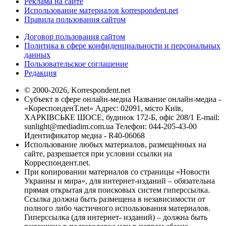
Реклама на сайте
Использование материалов korrespondent.net
Правила пользования сайтом
Договор пользования сайтом
Политика в сфере конфиденциальности и персональных
данных
Пользовательское соглашение
Редакция
© 2000-2026, Korrespondent.net
Субъект в сфере онлайн-медиа Название онлайн-медиа -
«КореспонденТ.net» Адрес: 02091, місто Київ,
ХАРКІВСЬКЕ ШОСЕ, будинок 172-Б, офіс 208/1 E-mail:
sunlight@mediadim.com.ua
Телефон: 044-205-43-00
Идентификатор медиа - R40-06068
Использование любых материалов, размещённых на
сайте, разрешается при условии ссылки на
Корреспондент.net.
При копировании материалов со страницы «Новости
Украины и мира», для интернет-изданий – обязательна
прямая открытая для поисковых систем гиперссылка.
Ссылка должна быть размещена в независимости от
полного либо частичного использования материалов.
Гиперссылка (для интернет- изданий) – должна быть