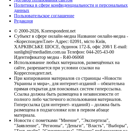
Политика в сфере конфиденциальности и персональных
данных
Пользовательское соглашение
Редакция
© 2000-2026, Korrespondent.net
Субъект в сфере онлайн-медиа Название онлайн-медиа -
«КореспонденТ.net» Адрес: 02091, місто Київ,
ХАРКІВСЬКЕ ШОСЕ, будинок 172-Б, офіс 208/1 E-mail:
sunlight@mediadim.com.ua
Телефон: 044-205-43-00
Идентификатор медиа - R40-06068
Использование любых материалов, размещённых на
сайте, разрешается при условии ссылки на
Корреспондент.net.
При копировании материалов со страницы «Новости
Украины и мира», для интернет-изданий – обязательна
прямая открытая для поисковых систем гиперссылка.
Ссылка должна быть размещена в независимости от
полного либо частичного использования материалов.
Гиперссылка (для интернет- изданий) – должна быть
размещена в подзаголовке или в первом абзаце
материала.
Новости с пометками "Мнение", "Экспертиза",
"Заявление", "Регионы", "Деньги", "Власть", "Выборы",
"Тест-драйв", "Спецпроекты", "Промо" публикуются на