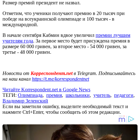
Размер премий президент не назвал.
Отметим, что ученики получают премию в 20 тысяч при
победе на всеукраинской олимпиаде и 100 тысяч - в
международной.
В начале сентября Кабмин вдвое увеличил
премии лучшим
учителям года
. За первое место будет присуждена премия в
размере 60 000 гривен, за второе место - 54 000 гривен, за
третье - 48 000 гривен.
Новости от
Корреспондент.net
в Telegram. Подписывайтесь
на наш канал
https://t.me/korrespondentnet
Читайте Korrespondent.net в Google News
ТЕГИ:
Олимпиада
,
премия
,
школьники
,
учитель
,
педагоги
,
Владимир Зеленский
Если вы заметили ошибку, выделите необходимый текст и
нажмите Ctrl+Enter, чтобы сообщить об этом редакции.