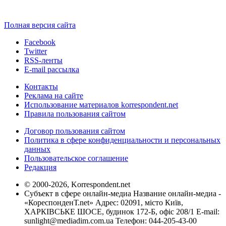
Полная версия сайта
Facebook
Twitter
RSS-ленты
E-mail рассылка
Контакты
Реклама на сайте
Использование материалов korrespondent.net
Правила пользования сайтом
Договор пользования сайтом
Политика в сфере конфиденциальности и персональных
данных
Пользовательское соглашение
Редакция
© 2000-2026, Korrespondent.net
Субъект в сфере онлайн-медиа Название онлайн-медиа -
«КореспонденТ.net» Адрес: 02091, місто Київ,
ХАРКІВСЬКЕ ШОСЕ, будинок 172-Б, офіс 208/1 E-mail:
sunlight@mediadim.com.ua
Телефон: 044-205-43-00