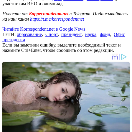
участникам ВНО и олимпиад.
Новости от
Корреспондент.net
в Telegram. Подписывайтесь
на наш канал
https://t.me/korrespondentnet
Читайте Korrespondent.net в Google News
ТЕГИ:
образование
,
Спорт
,
президент
,
наука
,
фонд
,
Офис
президента
Если вы заметили ошибку, выделите необходимый текст и
нажмите Ctrl+Enter, чтобы сообщить об этом редакции.