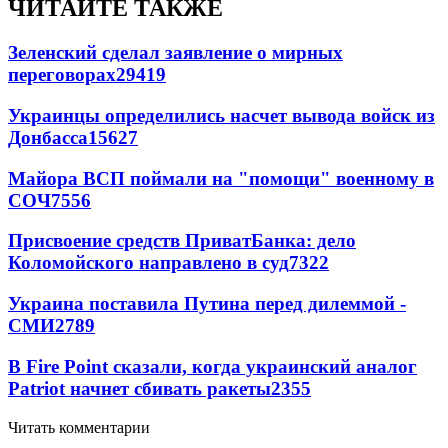
ЧИТАЙТЕ ТАКЖЕ
Зеленский сделал заявление о мирных
переговорах
29419
Украинцы определились насчет вывода войск из
Донбасса
15627
Майора ВСП поймали на "помощи" военному в
СОЧ
7556
Присвоение средств ПриватБанка: дело
Коломойского направлено в суд
7322
Украина поставила Путина перед дилеммой -
СМИ
2789
В Fire Point сказали, когда украинский аналог
Patriot начнет сбивать ракеты
2355
Читать комментарии