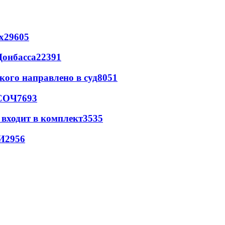
х
29605
Донбасса
22391
кого направлено в суд
8051
 СОЧ
7693
 входит в комплект
3535
И
2956