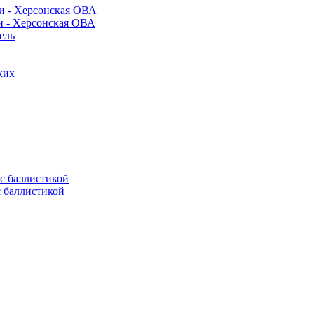
и - Херсонская ОВА
ель
ких
с баллистикой