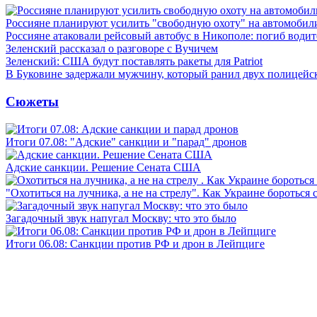
Россияне планируют усилить "свободную охоту" на автомобил
Россияне атаковали рейсовый автобус в Никополе: погиб водит
Зеленский рассказал о разговоре с Вучичем
Зеленский: США будут поставлять ракеты для Patriot
В Буковине задержали мужчину, который ранил двух полицейс
Сюжеты
Итоги 07.08: "Адские" санкции и "парад" дронов
Адские санкции. Решение Сената США
"Охотиться на лучника, а не на стрелу". Как Украине бороться 
Загадочный звук напугал Москву: что это было
Итоги 06.08: Санкции против РФ и дрон в Лейпциге