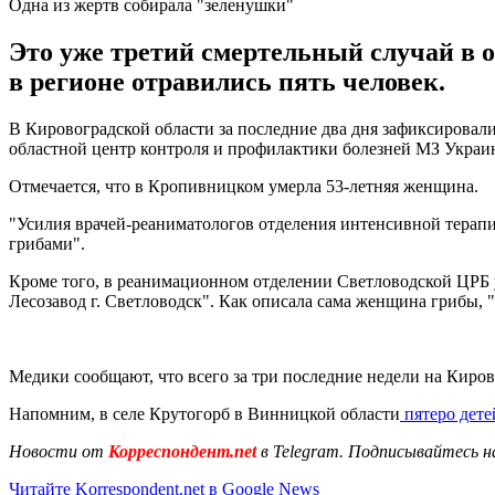
Одна из жертв собирала "зеленушки"
Это уже третий смертельный случай в об
в регионе отравились пять человек.
В Кировоградской области за последние два дня зафиксировали
областной центр контроля и профилактики болезней МЗ Украи
Отмечается, что в Кропивницком умерла 53-летняя женщина.
"Усилия врачей-реаниматологов отделения интенсивной терапии
грибами".
Кроме того, в реанимационном отделении Светловодской ЦРБ у
Лесозавод г. Светловодск". Как описала сама женщина грибы, 
Медики сообщают, что всего за три последние недели на Киров
Напомним, в селе Крутогорб в Винницкой области
пятеро дете
Новости от
Корреспондент.net
в Telegram. Подписывайтесь н
Читайте Korrespondent.net в Google News