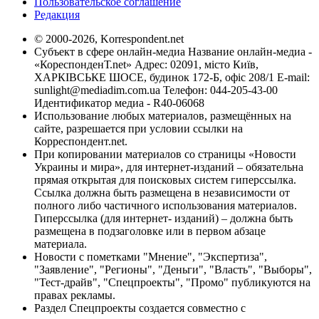
Пользовательское соглашение
Редакция
© 2000-2026, Korrespondent.net
Субъект в сфере онлайн-медиа Название онлайн-медиа -
«КореспонденТ.net» Адрес: 02091, місто Київ,
ХАРКІВСЬКЕ ШОСЕ, будинок 172-Б, офіс 208/1 E-mail:
sunlight@mediadim.com.ua
Телефон: 044-205-43-00
Идентификатор медиа - R40-06068
Использование любых материалов, размещённых на
сайте, разрешается при условии ссылки на
Корреспондент.net.
При копировании материалов со страницы «Новости
Украины и мира», для интернет-изданий – обязательна
прямая открытая для поисковых систем гиперссылка.
Ссылка должна быть размещена в независимости от
полного либо частичного использования материалов.
Гиперссылка (для интернет- изданий) – должна быть
размещена в подзаголовке или в первом абзаце
материала.
Новости с пометками "Мнение", "Экспертиза",
"Заявление", "Регионы", "Деньги", "Власть", "Выборы",
"Тест-драйв", "Спецпроекты", "Промо" публикуются на
правах рекламы.
Раздел Спецпроекты создается совместно с