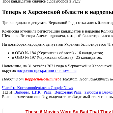
Трое кандидатов снялись с довыборов в Раду
Теперь в Херсонской области в нардепы 
Три кандидата в депутаты Верховной Рады отказались баллоти
Комиссия отменила регистрацию кандидатов в нардепы Колиха
Шевченко Виктора Александровича, который баллотировался в
На довыборах народных депутатов Украины баллотируется 41 
в ОВО № 184 (Херсонская область) - 16 кандидатов;
в ОВО № 197 (Черкасская область) - 25 кандидатов.
Напомним, на 31 октября 2021 года в Черкасской и Херсонской
округов
досрочно прекратили полномочия
.
Новости от
Корреспондент.net
в Telegram. Подписывайтесь н
Читайте Korrespondent.net в Google News
ТЕГИ:
Выборы
,
ЦИК
,
Рада
,
Верховная Рада
,
выборы в Верхо
Если вы заметили ошибку, выделите необходимый текст и нажми