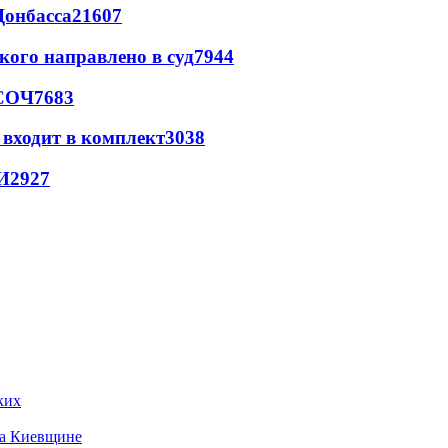
Донбасса
21607
кого направлено в суд
7944
 СОЧ
7683
 входит в комплект
3038
И
2927
ких
на Киевщине