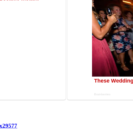
х
29577