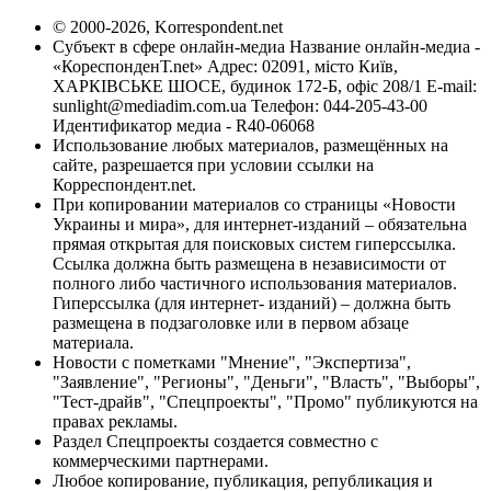
© 2000-2026, Korrespondent.net
Субъект в сфере онлайн-медиа Название онлайн-медиа -
«КореспонденТ.net» Адрес: 02091, місто Київ,
ХАРКІВСЬКЕ ШОСЕ, будинок 172-Б, офіс 208/1 E-mail:
sunlight@mediadim.com.ua
Телефон: 044-205-43-00
Идентификатор медиа - R40-06068
Использование любых материалов, размещённых на
сайте, разрешается при условии ссылки на
Корреспондент.net.
При копировании материалов со страницы «Новости
Украины и мира», для интернет-изданий – обязательна
прямая открытая для поисковых систем гиперссылка.
Ссылка должна быть размещена в независимости от
полного либо частичного использования материалов.
Гиперссылка (для интернет- изданий) – должна быть
размещена в подзаголовке или в первом абзаце
материала.
Новости с пометками "Мнение", "Экспертиза",
"Заявление", "Регионы", "Деньги", "Власть", "Выборы",
"Тест-драйв", "Спецпроекты", "Промо" публикуются на
правах рекламы.
Раздел Спецпроекты создается совместно с
коммерческими партнерами.
Любое копирование, публикация, републикация и