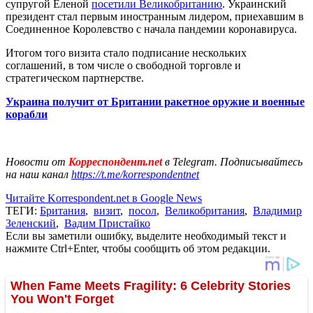
супругой Еленой
посетили Великобританию
. Украинский
президент стал первым иностранным лидером, приехавшим в
Соединенное Королевство с начала пандемии коронавируса.
Итогом того визита стало подписание нескольких
соглашений, в том числе о свободной торговле и
стратегическом партнерстве.
Украина получит от Британии ракетное оружие и военные
корабли
Новости от
Корреспондент.net
в Telegram. Подписывайтесь
на наш канал
https://t.me/korrespondentnet
Читайте Korrespondent.net в Google News
ТЕГИ:
Британия
,
визит
,
посол
,
Великобритания
,
Владимир
Зеленский
,
Вадим Пристайко
Если вы заметили ошибку, выделите необходимый текст и
нажмите Ctrl+Enter, чтобы сообщить об этом редакции.