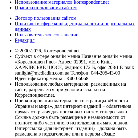
Использование материалов korrespondent.net
Правила пользования сайтом
Договор пользования сайтом
Политика в сфере конфиденциальности и персональных
данных
Пользовательское соглашение
Редакция
© 2000-2026, Korrespondent.net
Субъект в сфере онлайн-медиа Название онлайн-медиа -
«КореспонденТ.net» Адрес: 02091, місто Київ,
ХАРКІВСЬКЕ ШОСЕ, будинок 172-Б, офіс 208/1 E-mail:
sunlight@mediadim.com.ua
Телефон: 044-205-43-00
Идентификатор медиа - R40-06068
Использование любых материалов, размещённых на
сайте, разрешается при условии ссылки на
Корреспондент.net.
При копировании материалов со страницы «Новости
Украины и мира», для интернет-изданий – обязательна
прямая открытая для поисковых систем гиперссылка.
Ссылка должна быть размещена в независимости от
полного либо частичного использования материалов.
Гиперссылка (для интернет- изданий) – должна быть
размещена в подзаголовке или в первом абзаце