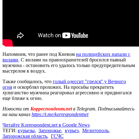
Напомним, что ранее под Киевом
на полицейских напали с
вилами
. С вилами на правоохранителей бросился пьяный
мужчина - остановить его удалось только предупредительным
выстрелом в воздух.
Также сообщалось, что
голый одессит "грелся" у Вечного
огня
и оскорблял прохожих. На просьбы прекратить
хулиганство мужчина реагировал агрессивно и придвигался
еще ближе к огню.
Новости от
Корреспондент.net
в Telegram. Подписывайтесь
на наш канал
https://t.me/korrespondentnet
Читайте Korrespondent.net в Google News
ТЕГИ:
курьезы
,
Запорожье
,
курьез
,
Мелитополь
,
Запорожская область
,
ГСЧС