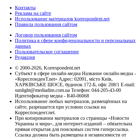
Контакты
Реклама на сайте
Использование материалов korrespondent.net
Правила пользования сайтом
Договор пользования сайтом
Политика в сфере конфиденциальности и персональных
данных
Пользовательское соглашение
Редакция
© 2000-2026, Korrespondent.net
Субъект в сфере онлайн-медиа Название онлайн-медиа -
«КореспонденТ.net» Адрес: 02091, місто Київ,
ХАРКІВСЬКЕ ШОСЕ, будинок 172-Б, офіс 208/1 E-mail:
sunlight@mediadim.com.ua
Телефон: 044-205-43-00
Идентификатор медиа - R40-06068
Использование любых материалов, размещённых на
сайте, разрешается при условии ссылки на
Корреспондент.net.
При копировании материалов со страницы «Новости
Украины и мира», для интернет-изданий – обязательна
прямая открытая для поисковых систем гиперссылка.
Ссылка должна быть размещена в независимости от