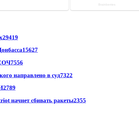
х
29419
Донбасса
15627
 СОЧ
7556
кого направлено в суд
7322
И
2789
triot начнет сбивать ракеты
2355