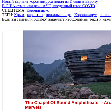
Новый вариант коронавируса попал из Индии в Европу
В США отменили режим ЧС, введенный из-за COVID
СПЕЦТЕМА:
Коронавирус
ТЕГИ:
Крым
,
карантин
,
пожилые люди
,
Коронавирус
,
аннек
Если вы заметили ошибку, выделите необходимый текст и нажми