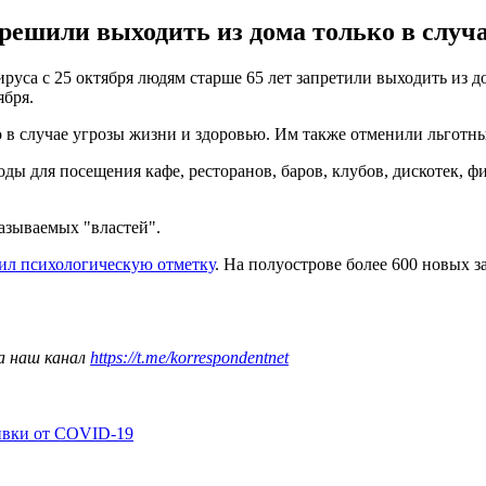
решили выходить из дома только в случа
уса с 25 октября людям старше 65 лет запретили выходить из д
ября.
о в случае угрозы жизни и здоровью. Им также отменили льготны
ды для посещения кафе, ресторанов, баров, клубов, дискотек, фи
азываемых "властей".
ил психологическую отметку
. На полуострове более 600 новых з
а наш канал
https://t.me/korrespondentnet
ивки от COVID-19