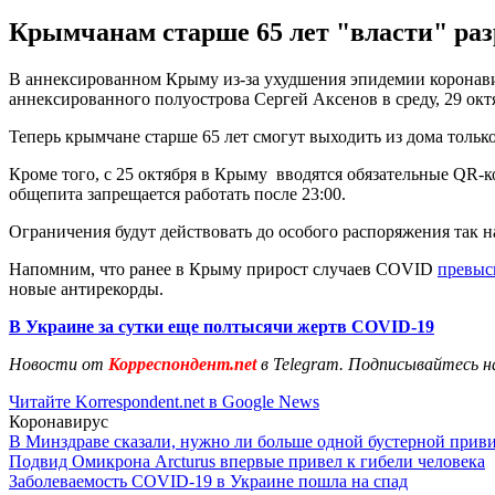
Крымчанам старше 65 лет "власти" раз
В аннексированном Крыму из-за ухудшения эпидемии коронавир
аннексированного полуострова Сергей Аксенов в среду, 29 окт
Теперь крымчане старше 65 лет смогут выходить из дома тольк
Кроме того, с 25 октября в Крыму вводятся обязательные QR-ко
общепита запрещается работать после 23:00.
Ограничения будут действовать до особого распоряжения так н
Напомним, что ранее в Крыму прирост случаев COVID
превыс
новые антирекорды.
В Украине за сутки еще полтысячи жертв COVID-19
Новости от
Корреспондент.net
в Telegram. Подписывайтесь н
Читайте Korrespondent.net в Google News
Коронавирус
В Минздраве сказали, нужно ли больше одной бустерной прив
Подвид Омикрона Arcturus впервые привел к гибели человека
Заболеваемость COVID-19 в Украине пошла на спад