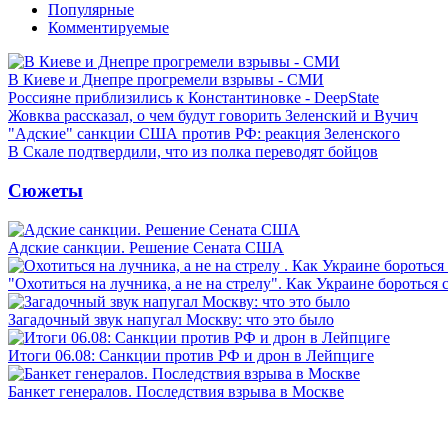
Популярные
Комментируемые
В Киеве и Днепре прогремели взрывы - СМИ
Россияне приблизились к Константиновке - DeepState
Жовква рассказал, о чем будут говорить Зеленский и Вучич
"Адские" санкции США против РФ: реакция Зеленского
В Скале подтвердили, что из полка переводят бойцов
Сюжеты
Адские санкции. Решение Сената США
"Охотиться на лучника, а не на стрелу". Как Украине бороться 
Загадочный звук напугал Москву: что это было
Итоги 06.08: Санкции против РФ и дрон в Лейпциге
Банкет генералов. Последствия взрыва в Москве