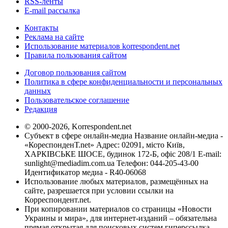
RSS-ленты
E-mail рассылка
Контакты
Реклама на сайте
Использование материалов korrespondent.net
Правила пользования сайтом
Договор пользования сайтом
Политика в сфере конфиденциальности и персональных
данных
Пользовательское соглашение
Редакция
© 2000-2026, Korrespondent.net
Субъект в сфере онлайн-медиа Название онлайн-медиа -
«КореспонденТ.net» Адрес: 02091, місто Київ,
ХАРКІВСЬКЕ ШОСЕ, будинок 172-Б, офіс 208/1 E-mail:
sunlight@mediadim.com.ua
Телефон: 044-205-43-00
Идентификатор медиа - R40-06068
Использование любых материалов, размещённых на
сайте, разрешается при условии ссылки на
Корреспондент.net.
При копировании материалов со страницы «Новости
Украины и мира», для интернет-изданий – обязательна
прямая открытая для поисковых систем гиперссылка.