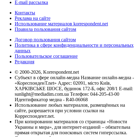
E-mail рассылка
Контакты
Реклама на сайте
Использование материалов korrespondent.net
Правила пользования сайтом
Договор пользования сайтом
Политика в сфере конфиденциальности и персональных
данных
Пользовательское соглашение
Редакция
© 2000-2026, Korrespondent.net
Субъект в сфере онлайн-медиа Название онлайн-медиа -
«КореспонденТ.net» Адрес: 02091, місто Київ,
ХАРКІВСЬКЕ ШОСЕ, будинок 172-Б, офіс 208/1 E-mail:
sunlight@mediadim.com.ua
Телефон: 044-205-43-00
Идентификатор медиа - R40-06068
Использование любых материалов, размещённых на
сайте, разрешается при условии ссылки на
Корреспондент.net.
При копировании материалов со страницы «Новости
Украины и мира», для интернет-изданий – обязательна
прямая открытая для поисковых систем гиперссылка.