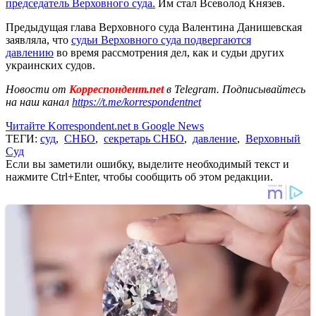
председатель Верховного суда.
Им стал Всеволод Князев.
Предыдущая глава Верховного суда Валентина Данишевская
заявляла, что
судьи Верховного суда подвергаются
давлению
во время рассмотрения дел, как и судьи других
украинских судов.
Новости от
Корреспондент.net
в Telegram. Подписывайтесь
на наш канал
https://t.me/korrespondentnet
Читайте Korrespondent.net в Google News
ТЕГИ:
суд
,
СНБО
,
секретарь СНБО
,
давление
,
Верховный
Суд
Если вы заметили ошибку, выделите необходимый текст и
нажмите Ctrl+Enter, чтобы сообщить об этом редакции.