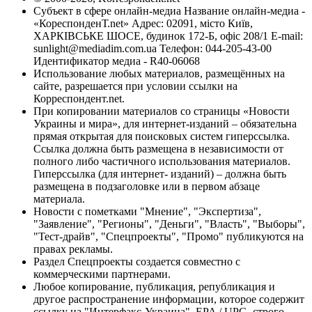
Субъект в сфере онлайн-медиа Название онлайн-медиа -
«КореспонденТ.net» Адрес: 02091, місто Київ,
ХАРКІВСЬКЕ ШОСЕ, будинок 172-Б, офіс 208/1 E-mail:
sunlight@mediadim.com.ua
Телефон: 044-205-43-00
Идентификатор медиа - R40-06068
Использование любых материалов, размещённых на
сайте, разрешается при условии ссылки на
Корреспондент.net.
При копировании материалов со страницы «Новости
Украины и мира», для интернет-изданий – обязательна
прямая открытая для поисковых систем гиперссылка.
Ссылка должна быть размещена в независимости от
полного либо частичного использования материалов.
Гиперссылка (для интернет- изданий) – должна быть
размещена в подзаголовке или в первом абзаце
материала.
Новости с пометками "Мнение", "Экспертиза",
"Заявление", "Регионы", "Деньги", "Власть", "Выборы",
"Тест-драйв", "Спецпроекты", "Промо" публикуются на
правах рекламы.
Раздел Спецпроекты создается совместно с
коммерческими партнерами.
Любое копирование, публикация, републикация и
другое распространение информации, которое содержит
ссылку на "Интерфакс-Украина", EPA / UPG, строго