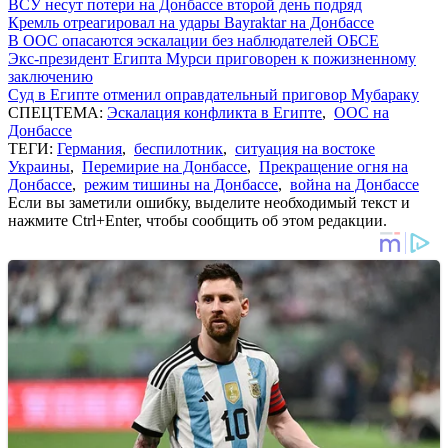
ВСУ несут потери на Донбассе второй день подряд
Кремль отреагировал на удары Bayraktar на Донбассе
В ООС опасаются эскалации без наблюдателей ОБСЕ
Экс-президент Египта Мурси приговорен к пожизненному
заключению
Суд в Египте отменил оправдательный приговор Мубараку
СПЕЦТЕМА:
Эскалация конфликта в Египте
,
ООС на
Донбассе
ТЕГИ:
Германия
,
беспилотник
,
ситуация на востоке
Украины
,
Перемирие на Донбассе
,
Прекращение огня на
Донбассе
,
режим тишины на Донбассе
,
война на Донбассе
Если вы заметили ошибку, выделите необходимый текст и
нажмите Ctrl+Enter, чтобы сообщить об этом редакции.