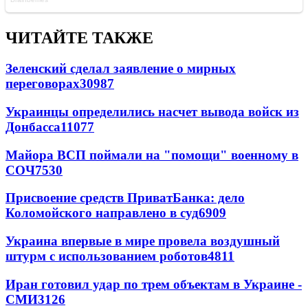
ЧИТАЙТЕ ТАКЖЕ
Зеленский сделал заявление о мирных
переговорах
30987
Украинцы определились насчет вывода войск из
Донбасса
11077
Майора ВСП поймали на "помощи" военному в
СОЧ
7530
Присвоение средств ПриватБанка: дело
Коломойского направлено в суд
6909
Украина впервые в мире провела воздушный
штурм с использованием роботов
4811
Иран готовил удар по трем объектам в Украине -
СМИ
3126