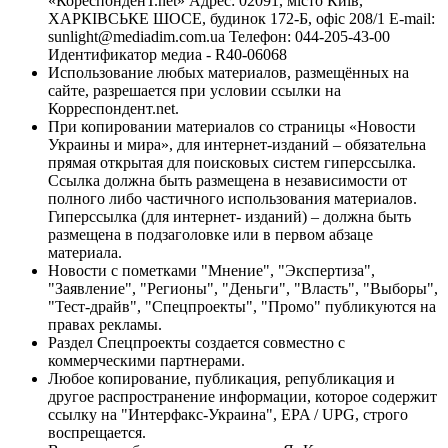
«КореспонденТ.net» Адрес: 02091, місто Київ,
ХАРКІВСЬКЕ ШОСЕ, будинок 172-Б, офіс 208/1 E-mail:
sunlight@mediadim.com.ua
Телефон: 044-205-43-00
Идентификатор медиа - R40-06068
Использование любых материалов, размещённых на
сайте, разрешается при условии ссылки на
Корреспондент.net.
При копировании материалов со страницы «Новости
Украины и мира», для интернет-изданий – обязательна
прямая открытая для поисковых систем гиперссылка.
Ссылка должна быть размещена в независимости от
полного либо частичного использования материалов.
Гиперссылка (для интернет- изданий) – должна быть
размещена в подзаголовке или в первом абзаце
материала.
Новости с пометками "Мнение", "Экспертиза",
"Заявление", "Регионы", "Деньги", "Власть", "Выборы",
"Тест-драйв", "Спецпроекты", "Промо" публикуются на
правах рекламы.
Раздел Спецпроекты создается совместно с
коммерческими партнерами.
Любое копирование, публикация, републикация и
другое распространение информации, которое содержит
ссылку на "Интерфакс-Украина", EPA / UPG, строго
воспрещается.