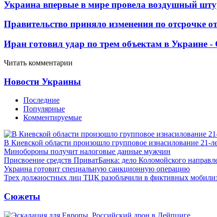
Украина впервые в мире провела воздушный шту
Правительство приняло изменения по отсрочке о
Иран готовил удар по трем объектам в Украине 
Читать комментарии
Новости Украины
Последние
Популярные
Комментируемые
В Киевской области произошло групповое изнасилование 21-л
Минобороны получит налоговые данные мужчин
Присвоение средств ПриватБанка: дело Коломойского направле
Украина готовит специальную санкционную операцию
Трех должностных лиц ТЦК разоблачили в фиктивных мобили
Сюжеты