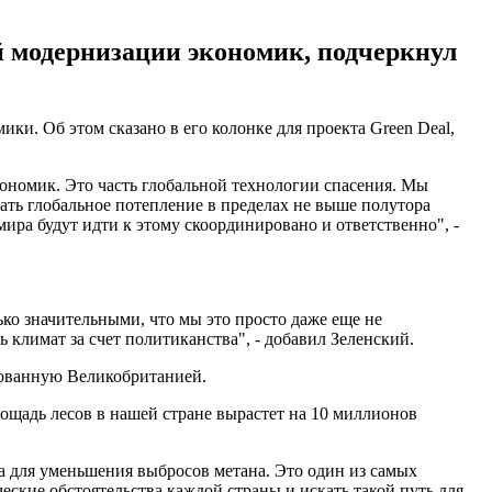
 модернизации экономик, подчеркнул
и. Об этом сказано в его колонке для проекта Green Deal,
кономик. Это часть глобальной технологии спасения. Мы
жать глобальное потепление в пределах не выше полутора
мира будут идти к этому скоординировано и ответственно", -
ько значительными, что мы это просто даже еще не
 климат за счет политиканства", - добавил Зеленский.
рованную Великобританией.
лощадь лесов в нашей стране вырастет на 10 миллионов
а для уменьшения выбросов метана. Это один из самых
еские обстоятельства каждой страны и искать такой путь для