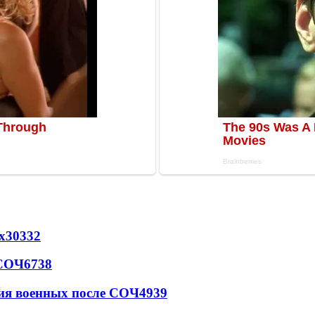
х
30332
 СОЧ
6738
ия военных после СОЧ
4939