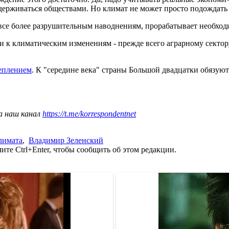
держиваться обществами. Но климат не может просто подождать 
к все более разрушительным наводнениям, прорабатывает необхо
ции к климатическим изменениям - прежде всего аграрному секто
теплением
. К "середине века" страны Большой двадцатки обязуют
а наш канал
https://t.me/korrespondentnet
лимата
,
Владимир Зеленский
те Ctrl+Enter, чтобы сообщить об этом редакции.