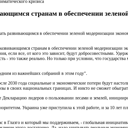
лиматического кризиса
ающимся странам в обеспечении зеленой
ть развивающимся в обеспечении зеленой модернизации экономик
ь развивающимся странам в обеспечении зеленой модернизации э
я, если все, от кого это зависит, будут добросовестными. Удер
ть - это также реально. Но только при условии, что государства 
"одним из важнейших собраний в этом году".
осле 2030 года социальные и экономические потери будут настол
озы в своих национальных границах. И никто не сможет обыграть
ет Декларацию лидеров о пользовании лесами и землей, иниции
ритетом. Украина уже приступила к этой работе, и за 10 лет п
с в Глазго и который мы поддерживаем, - глобальная инициатив
дение этого достаточно. Да, надо учитывать реальные экономич