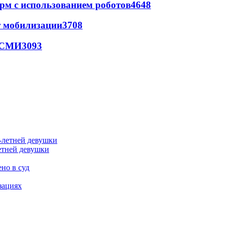
рм с использованием роботов
4648
т мобилизации
3708
- СМИ
3093
етней девушки
но в суд
зациях