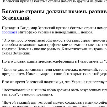
Зеленский призвал богатые страны помогать другим на фоне к
Богатые страны должны помочь развив
Зеленский.
Президент Владимир Зеленский призвал богатые страны помога
сообщает
Интерфакс-Украина в понедельник, 1 ноября.
"Это не просто моральная обязанность богатых стран - помоч
способны остановить катастрофические климатические изменени
градусов Цельсия - вполне реально. Климатическая нейтральнос
сказал Зеленский.
По его словам, климатическая конференция в Глазго является 
"Если не удастся снизить темп климатических изменений, то п
представляем. Никто в мире не способен закрыться от этой угр
В то же время Зеленский подчеркнул, что Украина приветству
"Восстановление и защита лесов должны быть безусловным прио
гектаров", - заверил президент.
"Другой важный шаг, который можно согласовать именно сейча
опасных парниковых газов, и научных исследований в подтверж