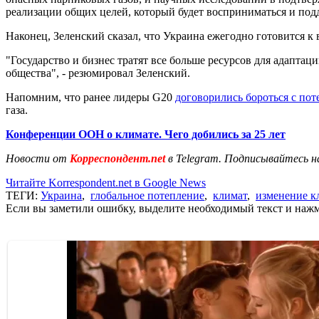
реализации общих целей, который будет восприниматься и под
Наконец, Зеленский сказал, что Украина ежегодно готовится 
"Государство и бизнес тратят все больше ресурсов для адапта
общества", - резюмировал Зеленский.
Напомним, что ранее лидеры G20
договорились бороться с по
газа.
Конференции ООН о климате. Чего добились за 25 лет
Новости от
Корреспондент.net
в Telegram. Подписывайтесь н
Читайте Korrespondent.net в Google News
ТЕГИ:
Украина
,
глобальное потепление
,
климат
,
изменение к
Если вы заметили ошибку, выделите необходимый текст и нажми