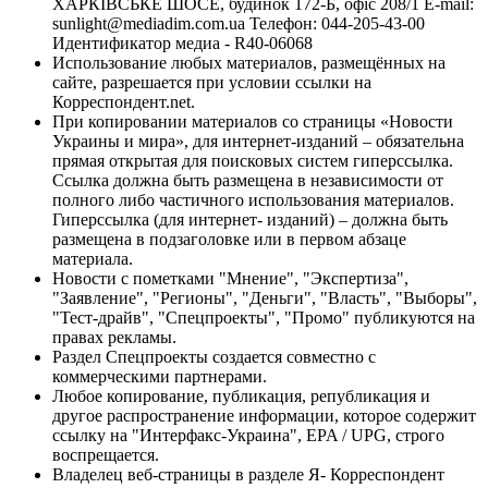
ХАРКІВСЬКЕ ШОСЕ, будинок 172-Б, офіс 208/1 E-mail:
sunlight@mediadim.com.ua
Телефон: 044-205-43-00
Идентификатор медиа - R40-06068
Использование любых материалов, размещённых на
сайте, разрешается при условии ссылки на
Корреспондент.net.
При копировании материалов со страницы «Новости
Украины и мира», для интернет-изданий – обязательна
прямая открытая для поисковых систем гиперссылка.
Ссылка должна быть размещена в независимости от
полного либо частичного использования материалов.
Гиперссылка (для интернет- изданий) – должна быть
размещена в подзаголовке или в первом абзаце
материала.
Новости с пометками "Мнение", "Экспертиза",
"Заявление", "Регионы", "Деньги", "Власть", "Выборы",
"Тест-драйв", "Спецпроекты", "Промо" публикуются на
правах рекламы.
Раздел Спецпроекты создается совместно с
коммерческими партнерами.
Любое копирование, публикация, републикация и
другое распространение информации, которое содержит
ссылку на "Интерфакс-Украина", EPA / UPG, строго
воспрещается.
Владелец веб-страницы в разделе Я- Корреспондент