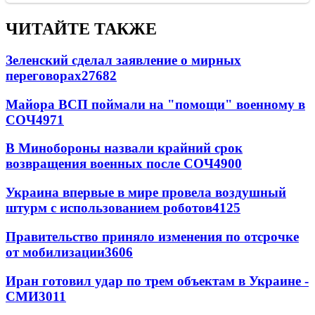
ЧИТАЙТЕ ТАКЖЕ
Зеленский сделал заявление о мирных
переговорах
27682
Майора ВСП поймали на "помощи" военному в
СОЧ
4971
В Минобороны назвали крайний срок
возвращения военных после СОЧ
4900
Украина впервые в мире провела воздушный
штурм с использованием роботов
4125
Правительство приняло изменения по отсрочке
от мобилизации
3606
Иран готовил удар по трем объектам в Украине -
СМИ
3011