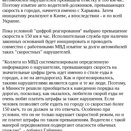
Поэтому изъятие авто водителей-должников, превышающих
скорость в городах, начнется именно с Харькова. Затем
инициативу реализуют в Киеве, а впоследствии - и по всей
Украине.
Пока условной "цифрой реагирования" выбрано превышение
скорости в 150 км в час. Исполнительная служба при наличии
законных оснований будет инициировать и проводить
совместно с работниками МВД изъятие за долги автомобилей
таких "скоростных" нарушителей.
"Коллеги из МВД систематизировали определенную
информацию о нарушителях, превышающих скорость на
значительные цифры (речь идет именно о стиле езды в
городах, а не на автодорогах). Как и прогнозировалось,
такими нарушителями являются одни и те же люди. Поэтому,
в Минюсте решили приобщиться к наведению порядка на
дорогах, поскольку, как оказалось, любители скорой езды не
очень любят платить штрафы за такие нарушения. Если
человек позволяет себе ездить по городу со скоростью более
150 км/ч, то он должен за это отвечать. Особенно при
условии, что он не только нарушает скоростной режим, но и
не платит штрафы по таким превышениям. Водители с такой
манерой передвижения подвергают опасности обычных
граждан”, - добавил Гайченко.