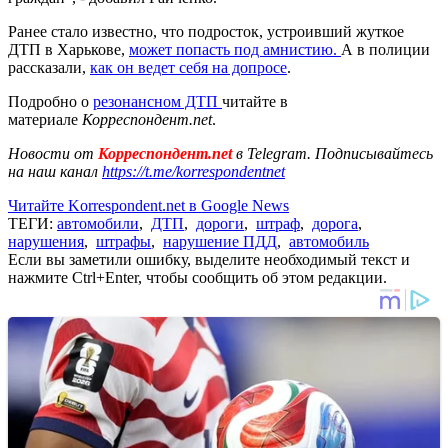
Ранее стало известно, что подросток, устроивший жуткое
ДТП в Харькове,
может попасть под амнистию.
А в полиции
рассказали,
как он ведет себя на допросе
.
Подробно о
резонансном ДТП
читайте в
материале
Корреспондент.net
.
Новости от
Корреспондент.net
в Telegram. Подписывайтесь
на наш канал
https://t.me/korrespondentnet
Читайте Korrespondent.net в Google News
ТЕГИ:
автомобили
,
ДТП
,
дороги
,
штраф
,
дорога
,
нарушения
,
штрафы
,
нарушение ПДД
,
автомобиль
Если вы заметили ошибку, выделите необходимый текст и
нажмите Ctrl+Enter, чтобы сообщить об этом редакции.