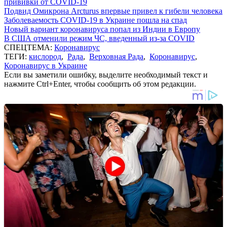
прививки от COVID-19
Подвид Омикрона Arcturus впервые привел к гибели человека
Заболеваемость COVID-19 в Украине пошла на спад
Новый вариант коронавируса попал из Индии в Европу
В США отменили режим ЧС, введенный из-за COVID
СПЕЦТЕМА:
Коронавирус
ТЕГИ:
кислород
,
Рада
,
Верховная Рада
,
Коронавирус
,
Коронавирус в Украине
Если вы заметили ошибку, выделите необходимый текст и
нажмите Ctrl+Enter, чтобы сообщить об этом редакции.