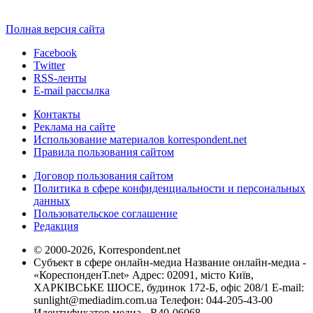
Полная версия сайта
Facebook
Twitter
RSS-ленты
E-mail рассылка
Контакты
Реклама на сайте
Использование материалов korrespondent.net
Правила пользования сайтом
Договор пользования сайтом
Политика в сфере конфиденциальности и персональных
данных
Пользовательское соглашение
Редакция
© 2000-2026, Korrespondent.net
Субъект в сфере онлайн-медиа Название онлайн-медиа -
«КореспонденТ.net» Адрес: 02091, місто Київ,
ХАРКІВСЬКЕ ШОСЕ, будинок 172-Б, офіс 208/1 E-mail:
sunlight@mediadim.com.ua
Телефон: 044-205-43-00
Идентификатор медиа - R40-06068