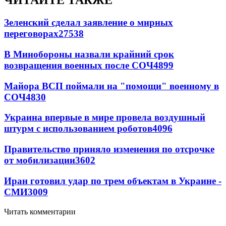
ЧИТАЙТЕ ТАКЖЕ
Зеленский сделал заявление о мирных
переговорах
27538
В Минобороны назвали крайний срок
возвращения военных после СОЧ
4899
Майора ВСП поймали на "помощи" военному в
СОЧ
4830
Украина впервые в мире провела воздушный
штурм с использованием роботов
4096
Правительство приняло изменения по отсрочке
от мобилизации
3602
Иран готовил удар по трем объектам в Украине -
СМИ
3009
Читать комментарии