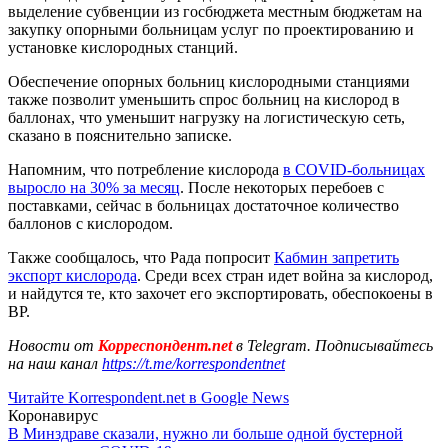
выделение субвенции из госбюджета местным бюджетам на
закупку опорными больницам услуг по проектированию и
установке кислородных станций.
Обеспечение опорных больниц кислородными станциями
также позволит уменьшить спрос больниц на кислород в
баллонах, что уменьшит нагрузку на логистическую сеть,
сказано в пояснительно записке.
Напомним, что потребление кислорода
в COVID-больницах
выросло на 30% за месяц
. После некоторых перебоев с
поставками, сейчас в больницах достаточное количество
баллонов с кислородом.
Также сообщалось, что Рада попросит
Кабмин запретить
экспорт кислорода
. Среди всех стран идет война за кислород,
и найдутся те, кто захочет его экспортировать, обеспокоены в
ВР.
Новости от
Корреспондент.net
в Telegram. Подписывайтесь
на наш канал
https://t.me/korrespondentnet
Читайте Korrespondent.net в Google News
Коронавирус
В Минздраве сказали, нужно ли больше одной бустерной