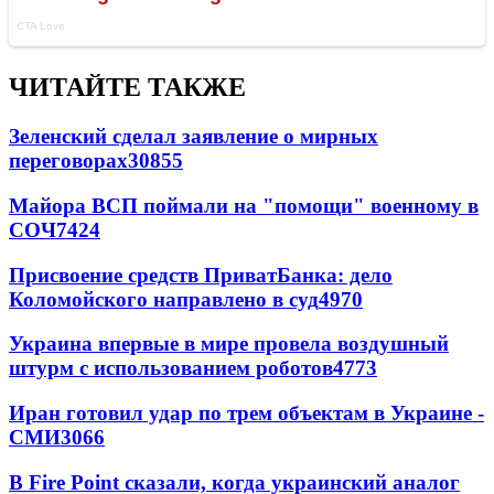
ЧИТАЙТЕ ТАКЖЕ
Зеленский сделал заявление о мирных
переговорах
30855
Майора ВСП поймали на "помощи" военному в
СОЧ
7424
Присвоение средств ПриватБанка: дело
Коломойского направлено в суд
4970
Украина впервые в мире провела воздушный
штурм с использованием роботов
4773
Иран готовил удар по трем объектам в Украине -
СМИ
3066
В Fire Point сказали, когда украинский аналог