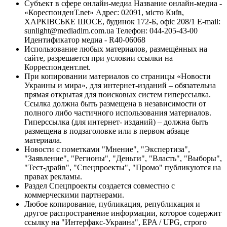
Субъект в сфере онлайн-медиа Название онлайн-медиа -
«КореспонденТ.net» Адрес: 02091, місто Київ,
ХАРКІВСЬКЕ ШОСЕ, будинок 172-Б, офіс 208/1 E-mail:
sunlight@mediadim.com.ua
Телефон: 044-205-43-00
Идентификатор медиа - R40-06068
Использование любых материалов, размещённых на
сайте, разрешается при условии ссылки на
Корреспондент.net.
При копировании материалов со страницы «Новости
Украины и мира», для интернет-изданий – обязательна
прямая открытая для поисковых систем гиперссылка.
Ссылка должна быть размещена в независимости от
полного либо частичного использования материалов.
Гиперссылка (для интернет- изданий) – должна быть
размещена в подзаголовке или в первом абзаце
материала.
Новости с пометками "Мнение", "Экспертиза",
"Заявление", "Регионы", "Деньги", "Власть", "Выборы",
"Тест-драйв", "Спецпроекты", "Промо" публикуются на
правах рекламы.
Раздел Спецпроекты создается совместно с
коммерческими партнерами.
Любое копирование, публикация, републикация и
другое распространение информации, которое содержит
ссылку на "Интерфакс-Украина", EPA / UPG, строго