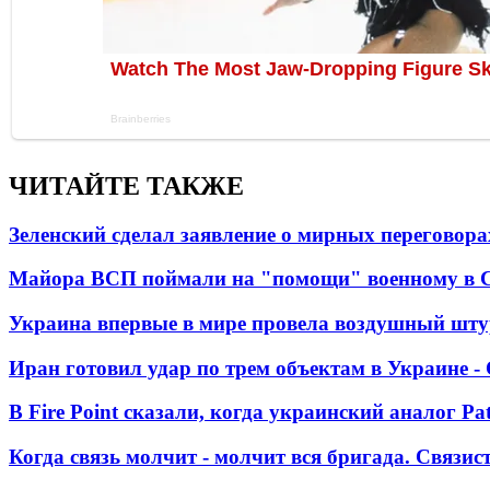
ЧИТАЙТЕ ТАКЖЕ
Зеленский сделал заявление о мирных переговора
Майора ВСП поймали на "помощи" военному в
Украина впервые в мире провела воздушный шту
Иран готовил удар по трем объектам в Украине 
В Fire Point сказали, когда украинский аналог Pa
Когда связь молчит - молчит вся бригада. Связи