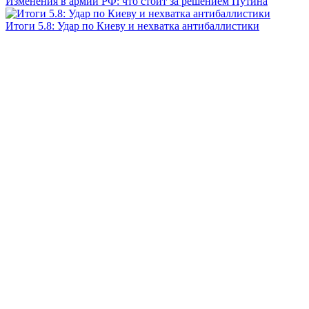
Изменения в армии РФ: что стоит за решением Путина
Итоги 5.8: Удар по Киеву и нехватка антибаллистики