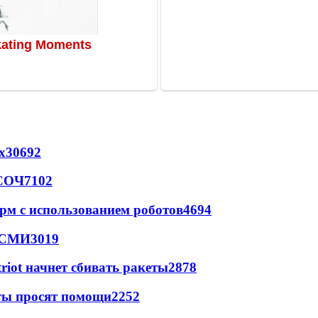
х
30692
 СОЧ
7102
рм с использованием роботов
4694
- СМИ
3019
triot начнет сбивать ракеты
2878
сты просят помощи
2252