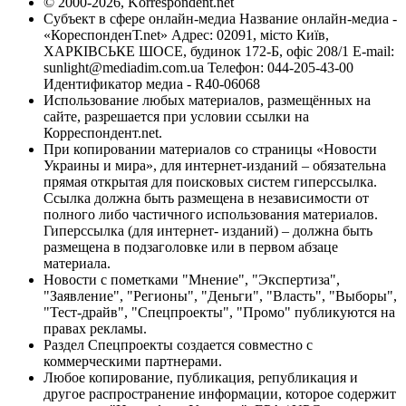
© 2000-2026, Korrespondent.net
Субъект в сфере онлайн-медиа Название онлайн-медиа -
«КореспонденТ.net» Адрес: 02091, місто Київ,
ХАРКІВСЬКЕ ШОСЕ, будинок 172-Б, офіс 208/1 E-mail:
sunlight@mediadim.com.ua
Телефон: 044-205-43-00
Идентификатор медиа - R40-06068
Использование любых материалов, размещённых на
сайте, разрешается при условии ссылки на
Корреспондент.net.
При копировании материалов со страницы «Новости
Украины и мира», для интернет-изданий – обязательна
прямая открытая для поисковых систем гиперссылка.
Ссылка должна быть размещена в независимости от
полного либо частичного использования материалов.
Гиперссылка (для интернет- изданий) – должна быть
размещена в подзаголовке или в первом абзаце
материала.
Новости с пометками "Мнение", "Экспертиза",
"Заявление", "Регионы", "Деньги", "Власть", "Выборы",
"Тест-драйв", "Спецпроекты", "Промо" публикуются на
правах рекламы.
Раздел Спецпроекты создается совместно с
коммерческими партнерами.
Любое копирование, публикация, републикация и
другое распространение информации, которое содержит