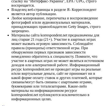
ссылку на "Интерфакс-Украина", EPA / UPG, строго
воспрещается.
Владелец веб-страницы в разделе Я- Корреспондент
является автор публикации.
Любое копирование, перепечатка и воспроизведение
фотографий и/или аудиовизуальных материалов,
принадлежащих правообладателю Getty Images, строго
запрещено.
Материалы сайта korrespondent.net предназначены для
лиц старше 21 года (21+). Участие в азартных играх
может вызвать игровую зависимость. Соблюдайте
правила (принципы) ответственной игры. При
обнаружении первых признаков зависимости
немедленно обратитесь к специалисту. Помните, что
участие в азартных играх не может являться источником
доходов или альтернативой работе. Информационный
ресурс korrespondent.net не проводит игры на реальные
и/или виртуальные деньги, сайт не принимает ни в
какой форме оплату ставок и других платежей, которые
связаны/могут быть связаны с азартными играми,
букмекерами или тотализаторами. Какие-либо
материалы на информационном ресурсе
korrespondent.net публикуются исключительно в
информационных целях.