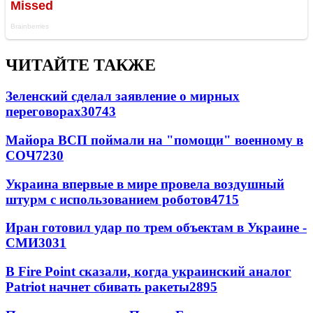
ЧИТАЙТЕ ТАКЖЕ
Зеленский сделал заявление о мирных
переговорах
30743
Майора ВСП поймали на "помощи" военному в
СОЧ
7230
Украина впервые в мире провела воздушный
штурм с использованием роботов
4715
Иран готовил удар по трем объектам в Украине -
СМИ
3031
В Fire Point сказали, когда украинский аналог
Patriot начнет сбивать ракеты
2895